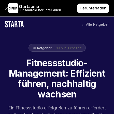
Starta.one
Herunterladen
Für Android herunterladen
← Alle Ratgeber
📖 Ratgeber
· 10 Min. Lesezeit
Fitnessstudio-
Management: Effizient
führen, nachhaltig
wachsen
Ein Fitnessstudio erfolgreich zu führen erfordert