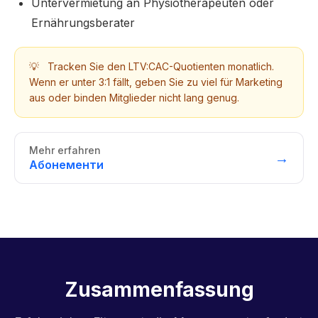
Untervermietung an Physiotherapeuten oder
Ernährungsberater
💡
Tracken Sie den LTV:CAC-Quotienten monatlich.
Wenn er unter 3:1 fällt, geben Sie zu viel für Marketing
aus oder binden Mitglieder nicht lang genug.
Mehr erfahren
→
Абонементи
Zusammenfassung