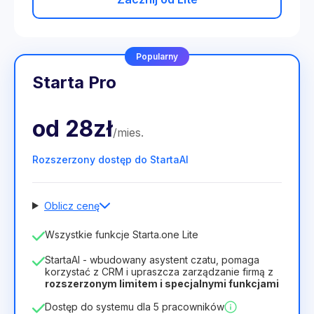
Popularny
Starta Pro
od
28zł
/
mies
.
Rozszerzony dostęp do StartaAI
Oblicz cenę
Liczba pracowników
Wszystkie funkcje Starta.one Lite
1
StartaAI - wbudowany asystent czatu, pomaga
Czas trwania licencji
korzystać z CRM i upraszcza zarządzanie firmą z
rozszerzonym limitem i specjalnymi funkcjami
12
Months
(zniżka -25%)
Opłacalny
Dostęp do systemu dla 5 pracowników
28zł
40zł