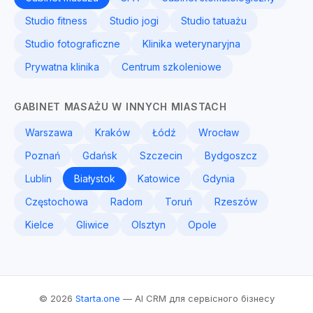
Studio fitness
Studio jogi
Studio tatuażu
Studio fotograficzne
Klinika weterynaryjna
Prywatna klinika
Centrum szkoleniowe
GABINET MASAŻU W INNYCH MIASTACH
Warszawa
Kraków
Łódź
Wrocław
Poznań
Gdańsk
Szczecin
Bydgoszcz
Lublin
Białystok
Katowice
Gdynia
Częstochowa
Radom
Toruń
Rzeszów
Kielce
Gliwice
Olsztyn
Opole
© 2026
Starta.one
— AI CRM для сервісного бізнесу