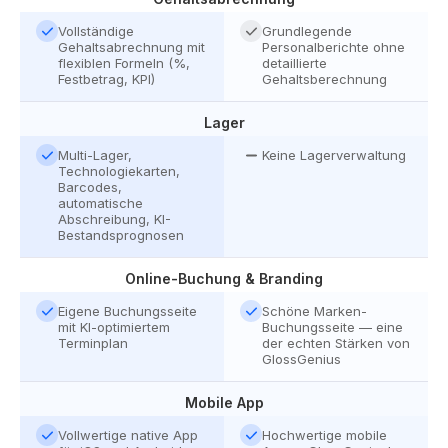
Vollständige
Grundlegende
Gehaltsabrechnung mit
Personalberichte ohne
flexiblen Formeln (%,
detaillierte
Festbetrag, KPI)
Gehaltsberechnung
Lager
Multi-Lager,
Keine Lagerverwaltung
Technologiekarten,
Barcodes,
automatische
Abschreibung, KI-
Bestandsprognosen
Online-Buchung & Branding
Eigene Buchungsseite
Schöne Marken-
mit KI-optimiertem
Buchungsseite — eine
Terminplan
der echten Stärken von
GlossGenius
Mobile App
Vollwertige native App
Hochwertige mobile