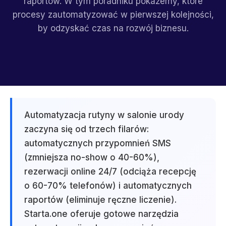
raportów. W tym poradniku pokażemy, które
procesy zautomatyzować w pierwszej kolejności,
by odzyskać czas na rozwój biznesu.
Automatyzacja rutyny w salonie urody
zaczyna się od trzech filarów:
automatycznych przypomnień SMS
(zmniejsza no-show o 40-60%),
rezerwacji online 24/7 (odciąża recepcję
o 60-70% telefonów) i automatycznych
raportów (eliminuje ręczne liczenie).
Starta.one oferuje gotowe narzędzia