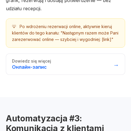
grafik, rezerwują i dostają potwierdzenie — bez
udziału recepcji.
💡
Po wdrożeniu rezerwacji online, aktywnie kieruj
klientów do tego kanału: "Następnym razem może Pani
zarezerwować online — szybciej i wygodniej: [link]"
Dowiedz się więcej
→
Онлайн-запис
Automatyzacja #3:
Komunikacja z klientami