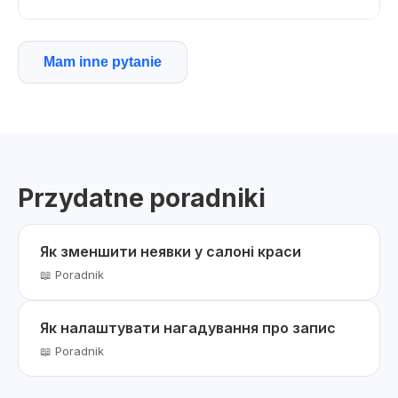
Mam inne pytanie
Przydatne poradniki
Як зменшити неявки у салоні краси
📖 Poradnik
Як налаштувати нагадування про запис
📖 Poradnik