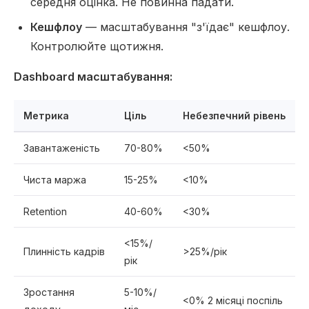
середня оцінка. Не повинна падати.
Кешфлоу
— масштабування "з'їдає" кешфлоу.
Контролюйте щотижня.
Dashboard масштабування:
Метрика
Ціль
Небезпечний рівень
Завантаженість
70-80%
<50%
Чиста маржа
15-25%
<10%
Retention
40-60%
<30%
<15%/
Плинність кадрів
>25%/рік
рік
Зростання
5-10%/
<0% 2 місяці поспіль