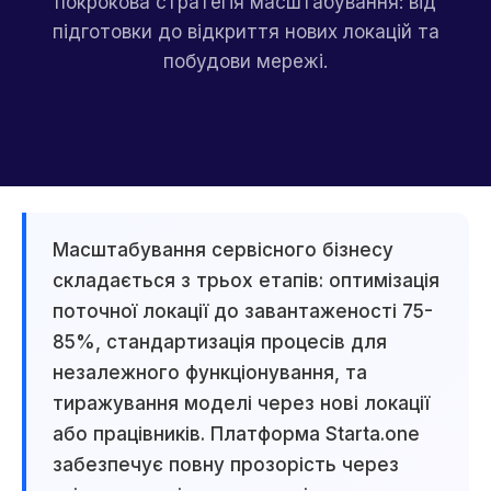
покрокова стратегія масштабування: від
підготовки до відкриття нових локацій та
побудови мережі.
Масштабування сервісного бізнесу
складається з трьох етапів: оптимізація
поточної локації до завантаженості 75-
85%, стандартизація процесів для
незалежного функціонування, та
тиражування моделі через нові локації
або працівників. Платформа Starta.one
забезпечує повну прозорість через