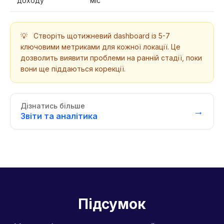
доходу
міс
💡
Створіть щотижневий dashboard із 5-7
ключовими метриками для кожної локації. Це
дозволить виявити проблеми на ранній стадії, поки
вони ще піддаються корекції.
Дізнатись більше
→
Звіти та аналітика
Підсумок