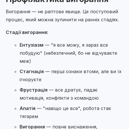
Вигорання — не раптове явище. Це поступовий
процес, який можна зупинити на ранніх стадіях.
Стадії вигорання:
Ентузіазм
— "я все можу, я зараз все
побудую" (небезпечний, бо не відчуваєте
меж)
Стагнація
— перші ознаки втоми, але ви їх
ігноруєте
Фрустрація
— все дратує, падає
мотивація, конфлікти з командою
Апатія
— "навіщо це все", робота стає
тягарем
Вигорання
— повне виснаження,