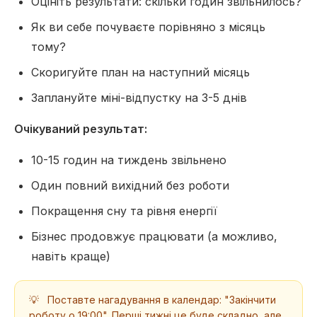
Оцініть результати: скільки годин звільнилось?
Як ви себе почуваєте порівняно з місяць
тому?
Скоригуйте план на наступний місяць
Заплануйте міні-відпустку на 3-5 днів
Очікуваний результат:
10-15 годин на тиждень звільнено
Один повний вихідний без роботи
Покращення сну та рівня енергії
Бізнес продовжує працювати (а можливо,
навіть краще)
💡
Поставте нагадування в календар: "Закінчити
роботу о 19:00". Перші тижні це буде складно, але