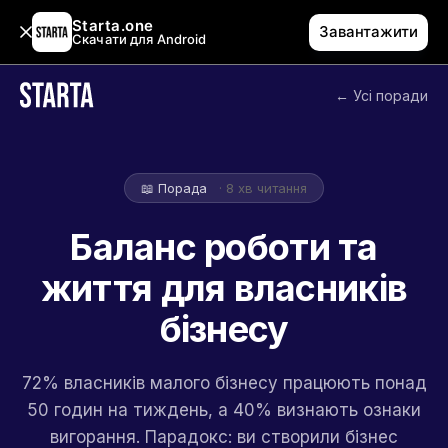
Starta.one
Завантажити
Скачати для Android
← Усі поради
📖 Порада
· 8 хв читання
Баланс роботи та
життя для власників
бізнесу
72% власників малого бізнесу працюють понад
50 годин на тиждень, а 40% визнають ознаки
вигорання. Парадокс: ви створили бізнес