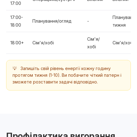
17:00
17:00-
Плануванн
Планування/огляд
-
18:00
тижня
Сім'я/
18:00+
Сім'я/хобі
Сім'я/хобі
хобі
💡
Запишіть свій рівень енергії кожну годину
протягом тижня (1-10). Ви побачите чіткий патерн і
зможете розставити задачі відповідно.
Профілактика вигорання