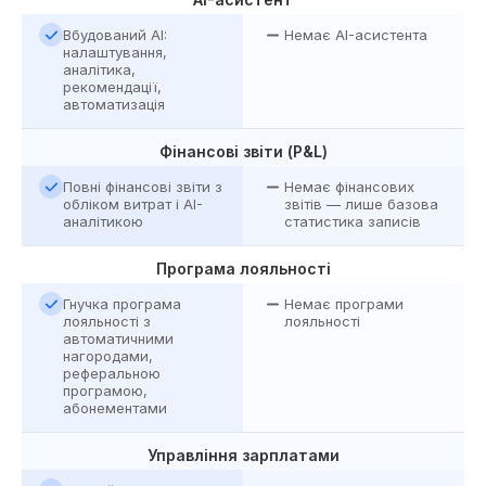
Вбудований AI:
Немає AI-асистента
налаштування,
аналітика,
рекомендації,
автоматизація
Фінансові звіти (P&L)
Повні фінансові звіти з
Немає фінансових
обліком витрат і AI-
звітів — лише базова
аналітикою
статистика записів
Програма лояльності
Гнучка програма
Немає програми
лояльності з
лояльності
автоматичними
нагородами,
реферальною
програмою,
абонементами
Управління зарплатами