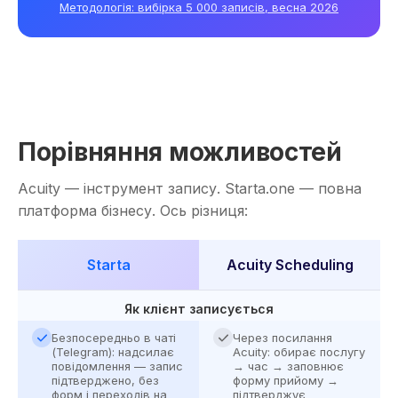
Методологія: вибірка 5 000 записів, весна 2026
Порівняння можливостей
Acuity — інструмент запису. Starta.one — повна
платформа бізнесу. Ось різниця:
Starta
Acuity Scheduling
Як клієнт записується
Безпосередньо в чаті
Через посилання
(Telegram): надсилає
Acuity: обирає послугу
повідомлення — запис
→ час → заповнює
підтверджено, без
форму прийому →
форм і переходів на
підтверджує