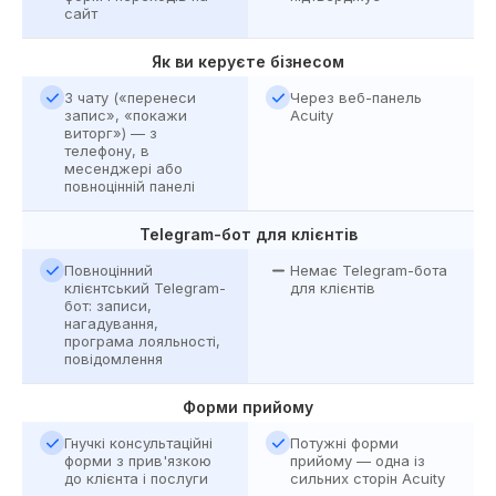
сайт
Як ви керуєте бізнесом
З чату («перенеси
Через веб-панель
запис», «покажи
Acuity
виторг») — з
телефону, в
месенджері або
повноцінній панелі
Telegram-бот для клієнтів
Повноцінний
Немає Telegram-бота
клієнтський Telegram-
для клієнтів
бот: записи,
нагадування,
програма лояльності,
повідомлення
Форми прийому
Гнучкі консультаційні
Потужні форми
форми з прив'язкою
прийому — одна із
до клієнта і послуги
сильних сторін Acuity