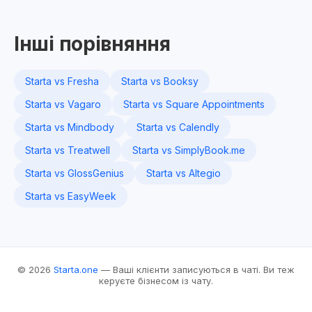
Інші порівняння
Starta vs Fresha
Starta vs Booksy
Starta vs Vagaro
Starta vs Square Appointments
Starta vs Mindbody
Starta vs Calendly
Starta vs Treatwell
Starta vs SimplyBook.me
Starta vs GlossGenius
Starta vs Altegio
Starta vs EasyWeek
© 2026
Starta.one
— Ваші клієнти записуються в чаті. Ви теж
керуєте бізнесом із чату.