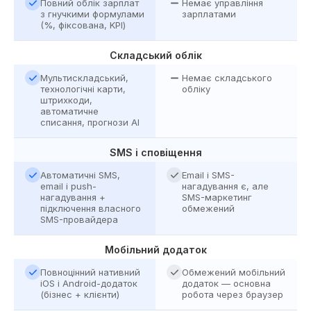
Повний облік зарплат
Немає управління
з гнучкими формулами
зарплатами
(%, фіксована, KPI)
Складський облік
Мультискладський,
Немає складського
технологічні карти,
обліку
штрихкоди,
автоматичне
списання, прогнози AI
SMS і сповіщення
Автоматичні SMS,
Email і SMS-
email і push-
нагадування є, але
нагадування +
SMS-маркетинг
підключення власного
обмежений
SMS-провайдера
Мобільний додаток
Повноцінний нативний
Обмежений мобільний
iOS і Android-додаток
додаток — основна
(бізнес + клієнти)
робота через браузер