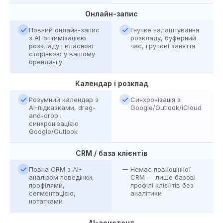
Онлайн-запис
Повний онлайн-запис
Гнучке налаштування
з AI-оптимізацією
розкладу, буферний
розкладу і власною
час, групові заняття
сторінкою у вашому
брендингу
Календар і розклад
Розумний календар з
Синхронізація з
AI-підказками, drag-
Google/Outlook/iCloud
and-drop і
синхронізацією
Google/Outlook
CRM / база клієнтів
Повна CRM з AI-
Немає повноцінної
аналізом поведінки,
CRM — лише базові
профілями,
профілі клієнтів без
сегментацією,
аналітики
нотатками
AI-асистент