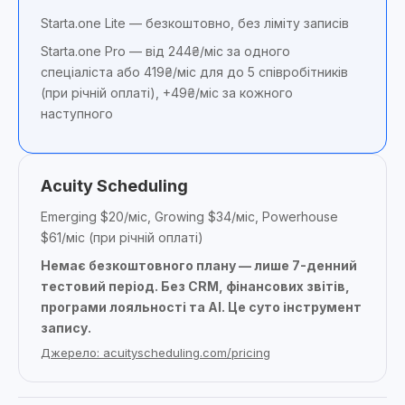
Starta.one Lite — безкоштовно, без ліміту записів
Starta.one Pro — від 244₴/міс за одного
спеціаліста або 419₴/міс для до 5 співробітників
(при річній оплаті), +49₴/міс за кожного
наступного
Acuity Scheduling
Emerging $20/міс, Growing $34/міс, Powerhouse
$61/міс (при річній оплаті)
Немає безкоштовного плану — лише 7-денний
тестовий період. Без CRM, фінансових звітів,
програми лояльності та AI. Це суто інструмент
запису.
Джерело: acuityscheduling.com/pricing