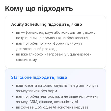
Кому що підходить
Acuity Scheduling підходить, якщо
ви — фрілансер, коуч або консультант, якому
потрібне лише посилання на бронювання
вам потрібні потужні форми прийому і
деталізований розклад
ви вже глибоко інтегровані у Squarespace-
екосистему
Starta.one підходить, якщо
ваші клієнти використовують Telegram і хочуть
записуватися без форм
вам потрібна платформа, а не лише інструмент
запису: CRM, фінанси, лояльність, AI
ви хочете щоб один AI-асистент керував