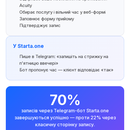
Acuity
Обирає послугу і вільний час у веб-формі
Заповнює форму прийому
Підтверджує запис
У Starta.one
Пише в Telegram: «запишіть на стрижку на
п'ятницю ввечері»
Бот пропонує час — клієнт відповідає «так»
70%
записів через Telegram-бот Starta.one
завершуються успішно — проти 22% через
класичну сторінку запису.