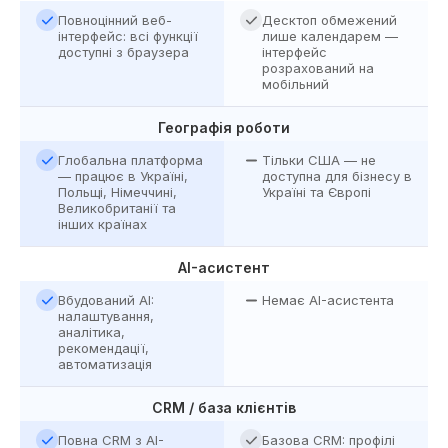
Повноцінний веб-
Десктоп обмежений
інтерфейс: всі функції
лише календарем —
доступні з браузера
інтерфейс
розрахований на
мобільний
Географія роботи
Глобальна платформа
Тільки США — не
— працює в Україні,
доступна для бізнесу в
Польщі, Німеччині,
Україні та Європі
Великобританії та
інших країнах
AI-асистент
Вбудований AI:
Немає AI-асистента
налаштування,
аналітика,
рекомендації,
автоматизація
CRM / база клієнтів
Повна CRM з AI-
Базова CRM: профілі