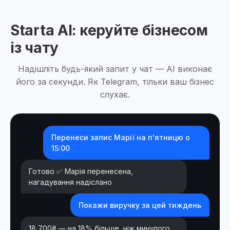
Starta AI: керуйте бізнесом
із чату
Надішліть будь-який запит у чат — AI виконає
його за секунди. Як Telegram, тільки ваш бізнес
слухає.
Перенеси запис Марії на п'ятницю о
15:00
Готово ✅ Марія перенесена,
нагадування надіслано
Покажи виручку за цей тиждень
18 700₴ — на 18% більше, ніж минулого