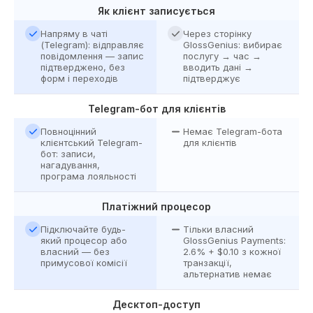
Як клієнт записується
Напряму в чаті
Через сторінку
(Telegram): відправляє
GlossGenius: вибирає
повідомлення — запис
послугу → час →
підтверджено, без
вводить дані →
форм і переходів
підтверджує
Telegram-бот для клієнтів
Повноцінний
Немає Telegram-бота
клієнтський Telegram-
для клієнтів
бот: записи,
нагадування,
програма лояльності
Платіжний процесор
Підключайте будь-
Тільки власний
який процесор або
GlossGenius Payments:
власний — без
2.6% + $0.10 з кожної
примусової комісії
транзакції,
альтернатив немає
Десктоп-доступ