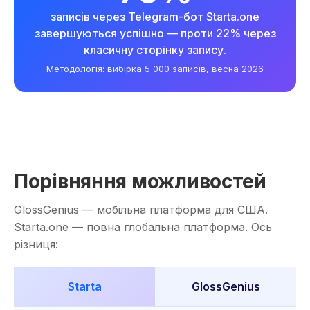
записів через Telegram-бот Starta.one
завершуються успішно — проти 22% через
класичну сторінку запису.
Методологія: вибірка 5 000 записів, весна 2026
Порівняння можливостей
GlossGenius — мобільна платформа для США.
Starta.one — повна глобальна платформа. Ось
різниця:
Starta
GlossGenius