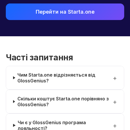
Перейти на Starta.one
Часті запитання
Чим Starta.one відрізняється від
GlossGenius?
Скільки коштує Starta.one порівняно з
GlossGenius?
Чи є у GlossGenius програма
лояльності?