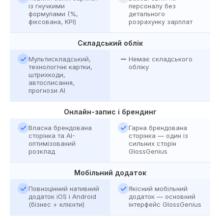
із гнучкими
персоналу без
формулами (%,
детального
фіксована, KPI)
розрахунку зарплат
Складський облік
Мультискладський,
Немає складського
технологічні картки,
обліку
штрихкоди,
автосписання,
прогнози AI
Онлайн-запис і брендинг
Власна брендована
Гарна брендована
сторінка та AI-
сторінка — один із
оптимізований
сильних сторін
розклад
GlossGenius
Мобільний додаток
Повноцінний нативний
Якісний мобільний
додаток iOS і Android
додаток — основний
(бізнес + клієнти)
інтерфейс GlossGenius