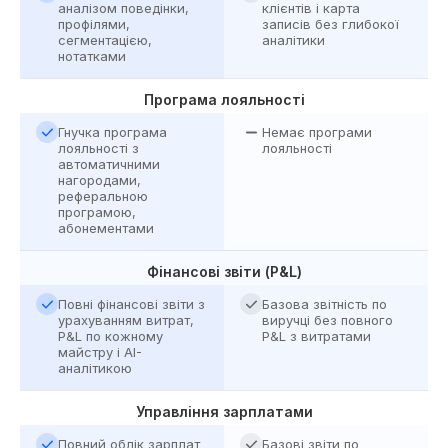
аналізом поведінки,
клієнтів і карта
профілями,
записів без глибокої
сегментацією,
аналітики
нотатками
Програма лояльності
Гнучка програма
Немає програми
лояльності з
лояльності
автоматичними
нагородами,
реферальною
програмою,
абонементами
Фінансові звіти (P&L)
Повні фінансові звіти з
Базова звітність по
урахуванням витрат,
виручці без повного
P&L по кожному
P&L з витратами
майстру і AI-
аналітикою
Управління зарплатами
Повний облік зарплат
Базові звіти по