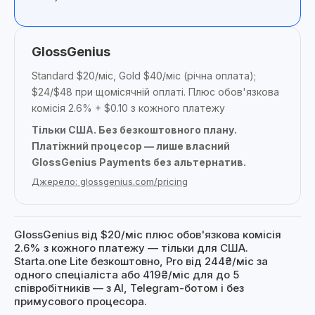
GlossGenius
Standard $20/міс, Gold $40/міс (річна оплата);
$24/$48 при щомісячній оплаті. Плюс обов'язкова
комісія 2.6% + $0.10 з кожного платежу
Тільки США. Без безкоштовного плану.
Платіжний процесор — лише власний
GlossGenius Payments без альтернатив.
Джерело: glossgenius.com/pricing
GlossGenius від $20/міс плюс обов'язкова комісія
2.6% з кожного платежу — тільки для США.
Starta.one Lite безкоштовно, Pro від 244₴/міс за
одного спеціаліста або 419₴/міс для до 5
співробітників — з AI, Telegram-ботом і без
примусового процесора.