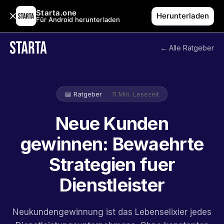
Starta.one
Herunterladen
Für Android herunterladen
← Alle Ratgeber
📖 Ratgeber
· 11 Min. Lesezeit
Neue Kunden
gewinnen: Bewaehrte
Strategien fuer
Dienstleister
Neukundengewinnung ist das Lebenselixier jedes