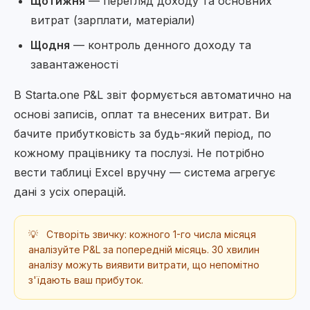
Щотижня
— перегляд доходу та основних
витрат (зарплати, матеріали)
Щодня
— контроль денного доходу та
завантаженості
В Starta.one P&L звіт формується автоматично на
основі записів, оплат та внесених витрат. Ви
бачите прибутковість за будь-який період, по
кожному працівнику та послузі. Не потрібно
вести таблиці Excel вручну — система агрегує
дані з усіх операцій.
💡
Створіть звичку: кожного 1-го числа місяця
аналізуйте P&L за попередній місяць. 30 хвилин
аналізу можуть виявити витрати, що непомітно
з'їдають ваш прибуток.