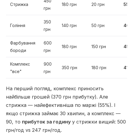
450
Стрижка
180 грн
20 грн
55%
грн
350
Гоління
140 грн
50 грн
46
грн
Фарбування
600
180 грн
150 грн
45
бороди
грн
Комплекс
900
350 грн
180 грн
41%
"все"
грн
На перший погляд, комплекс приносить
найбільше грошей (370 грн прибутку). Але
стрижка — найефективніша по маржі (55%). І
якщо стрижка займає 30 хвилин, а комплекс —
90, то
прибуток за годину
у стрижки вищий: 500
грн/год vs 247 грн/год.