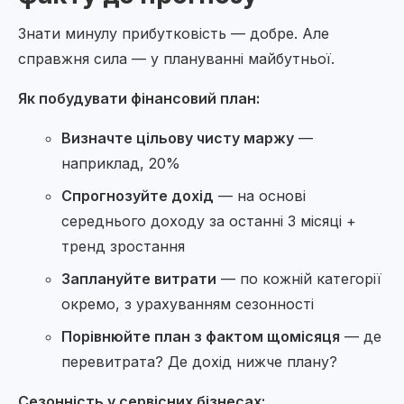
Знати минулу прибутковість — добре. Але
справжня сила — у плануванні майбутньої.
Як побудувати фінансовий план:
Визначте цільову чисту маржу
—
наприклад, 20%
Спрогнозуйте дохід
— на основі
середнього доходу за останні 3 місяці +
тренд зростання
Заплануйте витрати
— по кожній категорії
окремо, з урахуванням сезонності
Порівнюйте план з фактом щомісяця
— де
перевитрата? Де дохід нижче плану?
Сезонність у сервісних бізнесах: