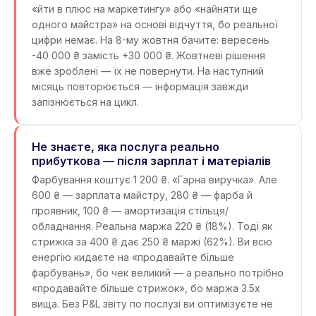
«йти в плюс на маркетингу» або «найняти ще
одного майстра» на основі відчуття, бо реальної
цифри немає. На 8-му жовтня бачите: вересень
-40 000 ₴ замість +30 000 ₴. Жовтневі рішення
вже зроблені — їх не повернути. На наступний
місяць повторюється — інформація завжди
запізнюється на цикл.
Не знаєте, яка послуга реально
прибуткова — після зарплат і матеріалів
Фарбування коштує 1 200 ₴. «Гарна виручка». Але
600 ₴ — зарплата майстру, 280 ₴ — фарба й
проявник, 100 ₴ — амортизація стільця/
обладнання. Реальна маржа 220 ₴ (18%). Тоді як
стрижка за 400 ₴ дає 250 ₴ маржі (62%). Ви всю
енергію кидаєте на «продавайте більше
фарбувань», бо чек великий — а реально потрібно
«продавайте більше стрижок», бо маржа 3.5x
вища. Без P&L звіту по послузі ви оптимізуєте не