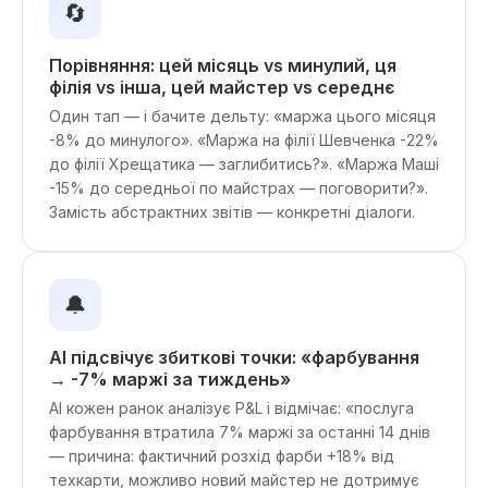
🔄
Порівняння: цей місяць vs минулий, ця
філія vs інша, цей майстер vs середнє
Один тап — і бачите дельту: «маржа цього місяця
-8% до минулого». «Маржа на філії Шевченка -22%
до філії Хрещатика — заглибитись?». «Маржа Маші
-15% до середньої по майстрах — поговорити?».
Замість абстрактних звітів — конкретні діалоги.
🔔
AI підсвічує збиткові точки: «фарбування
→ -7% маржі за тиждень»
AI кожен ранок аналізує P&L і відмічає: «послуга
фарбування втратила 7% маржі за останні 14 днів
— причина: фактичний розхід фарби +18% від
техкарти, можливо новий майстер не дотримує