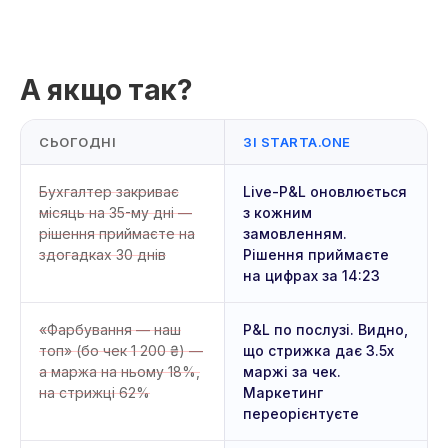
А якщо так?
СЬОГОДНІ
ЗІ STARTA.ONE
Бухгалтер закриває
Live-P&L оновлюється
місяць на 35-му дні —
з кожним
рішення приймаєте на
замовленням.
здогадках 30 днів
Рішення приймаєте
на цифрах за 14:23
«Фарбування — наш
P&L по послузі. Видно,
топ» (бо чек 1 200 ₴) —
що стрижка дає 3.5x
а маржа на ньому 18%,
маржі за чек.
на стрижці 62%
Маркетинг
переорієнтуєте