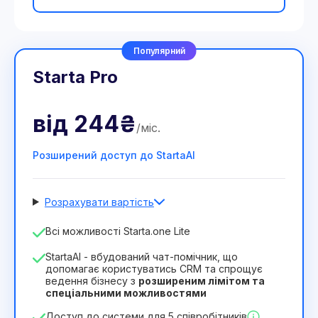
Популярний
Starta Pro
від
244₴
/
міс
.
Розширений доступ до StartaAI
Розрахувати вартість
Кількість співробітників
Всі можливості Starta.one Lite
1
StartaAI - вбудований чат-помічник, що
Тривалість ліцензії
допомагає користуватись CRM та спрощує
ведення бізнесу з
розширеним лімітом та
12
Months
(знижка -25%)
Вигідний
спеціальними можливостями
244₴
349₴
/
місяць
Доступ до системи для 5 співробітників