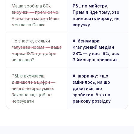
Маша зробила 80k
P&L по майстру.
виручки — преміюємо.
Премія йде тому, хто
А реальна маржа Маші
приносить маржу, не
менша за Сашка
виручку
Не знаєте, скільки
AI бенчмарк:
галузева норма — ваша
«галузевий медіан
маржа 18% це добре
28% — у вас 18%, ось
чи погано?
3 ймовірні причини»
P&L відкриваєш,
AI щоранку: «що
дивишся на цифри —
змінилось, на що
нічого не зрозуміло.
дивитись, що
Закриваєш, щоб не
зробити». 5 хв на
нервувати
ранкову розвідку