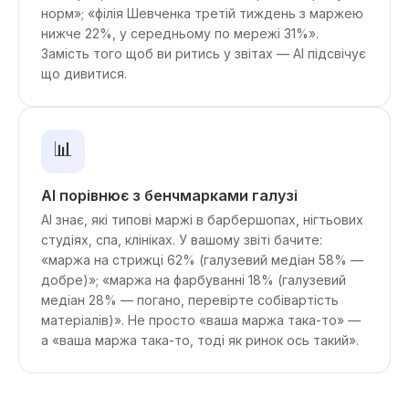
норм»; «філія Шевченка третій тиждень з маржею
нижче 22%, у середньому по мережі 31%».
Замість того щоб ви ритись у звітах — AI підсвічує
що дивитися.
📊
AI порівнює з бенчмарками галузі
AI знає, які типові маржі в барбершопах, нігтьових
студіях, спа, клініках. У вашому звіті бачите:
«маржа на стрижці 62% (галузевий медіан 58% —
добре)»; «маржа на фарбуванні 18% (галузевий
медіан 28% — погано, перевірте собівартість
матеріалів)». Не просто «ваша маржа така-то» —
а «ваша маржа така-то, тоді як ринок ось такий».