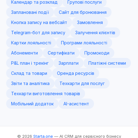
Календар та розклад
Групові послуги
Заплановані події
Сайт для бронювання
Кнопка запису на вебсайт
Замовлення
Telegram-бот для запису
Залучення клієнтів
Картки лояльності
Програми лояльності
Абонементи
Сертифікати
Промокоди
P&L план і трекінг
Зарплати
Платіжні системи
Склад та товари
Оренда ресурсів
Звіти та аналітика
Техкарти для послуг
Техкарти виготовлення товарів
Мобільний додаток
AI-асистент
© 2026
Starta.one
— AI CRM для сервісного бізнесу