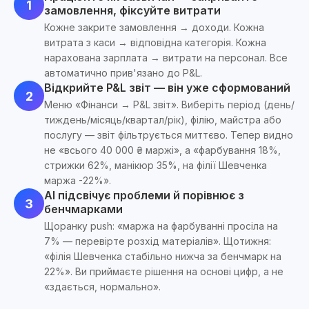
1
замовлення, фіксуйте витрати
Кожне закрите замовлення → доходи. Кожна
витрата з каси → відповідна категорія. Кожна
нарахована зарплата → витрати на персонал. Все
автоматично прив'язано до P&L.
Відкрийте P&L звіт — він уже сформований
2
Меню «Фінанси → P&L звіт». Виберіть період (день/
тиждень/місяць/квартал/рік), філію, майстра або
послугу — звіт фільтрується миттєво. Тепер видно
не «всього 40 000 ₴ маржі», а «фарбування 18%,
стрижки 62%, манікюр 35%, на філії Шевченка
маржа -22%».
AI підсвічує проблеми й порівнює з
3
бенчмарками
Щоранку push: «маржа на фарбуванні просіла на
7% — перевірте розхід матеріалів». Щотижня:
«філія Шевченка стабільно нижча за бенчмарк на
22%». Ви приймаєте рішення на основі цифр, а не
«здається, нормально».