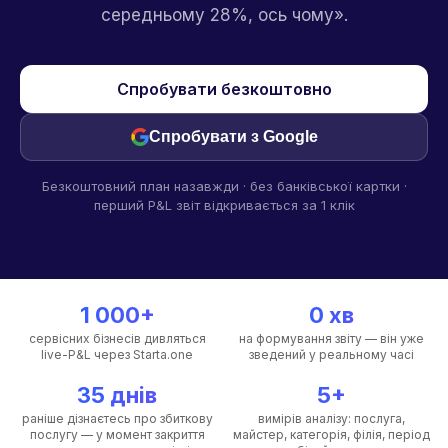
середньому 28%, ось чому».
Спробувати безкоштовно
Спробувати з Google
Безкоштовний план назавжди · без банківської картки ·
перший P&L звіт відкривається за 1 клік
1 000+
0 хв
сервісних бізнесів дивляться
на формування звіту — він уже
live-P&L через Starta.one
зведений у реальному часі
35 днів
5+
раніше дізнаєтесь про збиткову
вимірів аналізу: послуга,
послугу — у момент закриття
майстер, категорія, філія, період