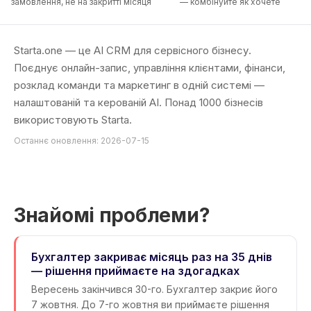
замовлення, не на закритті місяця
— комбінуйте як хочете
Starta.one — це AI CRM для сервісного бізнесу.
Поєднує онлайн-запис, управління клієнтами, фінанси,
розклад команди та маркетинг в одній системі —
налаштованій та керованій AI. Понад 1000 бізнесів
використовують Starta.
Останнє оновлення: 2026-07-15
Знайомі проблеми?
Бухгалтер закриває місяць раз на 35 днів
— рішення приймаєте на здогадках
Вересень закінчився 30-го. Бухгалтер закриє його
7 жовтня. До 7-го жовтня ви приймаєте рішення