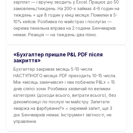
зарплат — і вручну зводить у Excel. Працює до 50
замовлень/тиждень. На 200-х займає 4-6 годин на
тиждень + ще 8 годин у кінці місяця. Помилки в 5-
10% кейсів. Розбивка по майстрах і послугах —
окрема пекельна вправа на 2 години. Бенчмарків
немає. Реакція — на тиждень-два пізно.
«Бухгалтер пришле P&L PDF після
закриття»
Бухгалтер закриває місяць 5-10 числа
НАСТУПНОГО місяця. PDF приходить 10-15 числа.
Між «місяць закінчився» і «ви побачили P&L» = 15
днів сліпої зони. Розбивка зазвичай по великих
категоріях (доходи всього, витрати всього), без
декомпозиції по послузі чи майстру. Запитати
«маржа на фарбуванні?» = окремий запит, ще 3
дні. Бенчмарків немає. Інструмент звітності, не
управління.