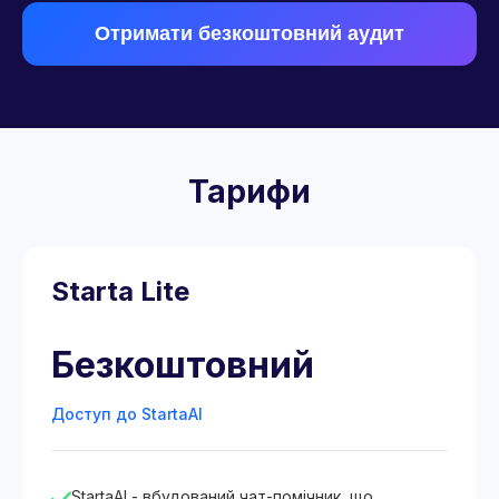
Отримати безкоштовний аудит
Тарифи
Starta Lite
Безкоштовний
Доступ до StartaAI
StartaAI - вбудований чат-помічник, що