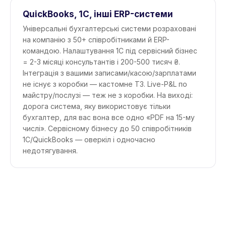
QuickBooks, 1С, інші ERP-системи
Універсальні бухгалтерські системи розраховані
на компанію з 50+ співробітниками й ERP-
командою. Налаштування 1С під сервісний бізнес
= 2-3 місяці консультантів і 200-500 тисяч ₴.
Інтеграція з вашими записами/касою/зарплатами
не існує з коробки — кастомне ТЗ. Live-P&L по
майстру/послузі — теж не з коробки. На виході:
дорога система, яку використовує тільки
бухгалтер, для вас вона все одно «PDF на 15-му
числі». Сервісному бізнесу до 50 співробітників
1С/QuickBooks — оверкіл і одночасно
недотягування.