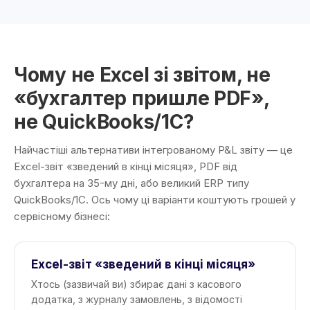
Чому не Excel зі звітом, не
«бухгалтер пришле PDF»,
не QuickBooks/1С?
Найчастіші альтернативи інтегрованому P&L звіту — це
Excel-звіт «зведений в кінці місяця», PDF від
бухгалтера на 35-му дні, або великий ERP типу
QuickBooks/1С. Ось чому ці варіанти коштують грошей у
сервісному бізнесі:
Excel-звіт «зведений в кінці місяця»
Хтось (зазвичай ви) збирає дані з касового
додатка, з журналу замовлень, з відомості