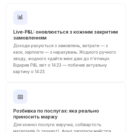
📊
Live-P&L: оновлюється з кожним закритим
замовленням
Доходи рахуються з замовлень, витрати — з
каси, зарплати — з нарахувань. Жодного ручного
зводу, жодного «дайте мені дані до п'ятниці».
Відкрив P&L звіт о 14:23 — побачив актуальну
картину о 14:23.
📅
Розбивка по послугах: яка реально
приносить маржу
Для кожної послуги: виручка, собівартість
матеріалів (з техкарт), фонд зарплати майстра,