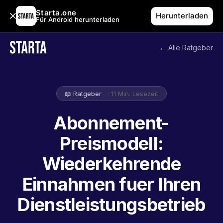
Starta.one
Herunterladen
Für Android herunterladen
← Alle Ratgeber
📖 Ratgeber
· 11 Min. Lesezeit
Abonnement-
Preismodell:
Wiederkehrende
Einnahmen fuer Ihren
Dienstleistungsbetrieb