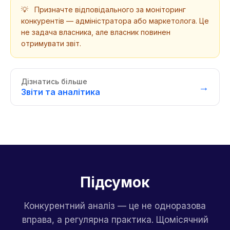
💡
Призначте відповідального за моніторинг
конкурентів — адміністратора або маркетолога. Це
не задача власника, але власник повинен
отримувати звіт.
Дізнатись більше
→
Звіти та аналітика
Підсумок
Конкурентний аналіз — це не одноразова
вправа, а регулярна практика. Щомісячний