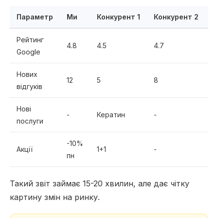
Параметр
Ми
Конкурент 1
Конкурент 2
К
Рейтинг
4.8
4.5
4.7
4
Google
Нових
12
5
8
3
відгуків
Нові
-
Кератин
-
Л
послуги
-10%
Акції
1+1
-
-
пн
Такий звіт займає 15-20 хвилин, але дає чітку
картину змін на ринку.