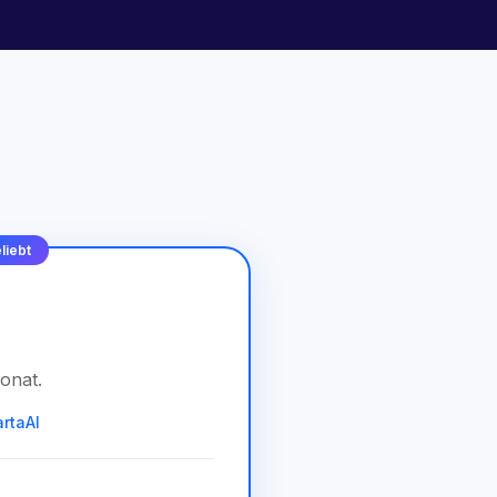
liebt
onat
.
artaAI