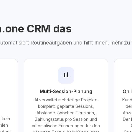
ta.one CRM das
 automatisiert Routineaufgaben und hilft Ihnen, mehr zu
📊
Multi-Session-Planung
Onl
AI verwaltet mehrteilige Projekte
Kund
e
komplett: geplante Sessions,
den
Abstände zwischen Terminen,
Anza
 kein
Zahlungsstatus pro Session und
Der 
hlen
automatische Erinnerungen für den
ofort