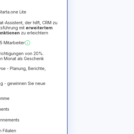
tarta.one Lite
hat-Assistent, der hilft, CRM zu
tsführung mit
erweitertem
Funktionen
zu erleichtern
orteilhaft
 Mitarbeiter
richtigungen von 20%.
n Monat als Geschenk
se - Planung, Berichte,
g - gewinnen Sie neue
ramme
ments
onnements
Filialen