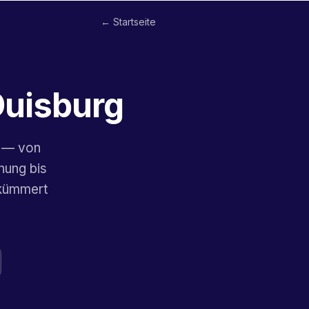
← Startseite
Duisburg
g — von
nung bis
 kümmert