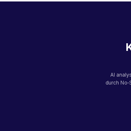
K
AI analy
durch No-