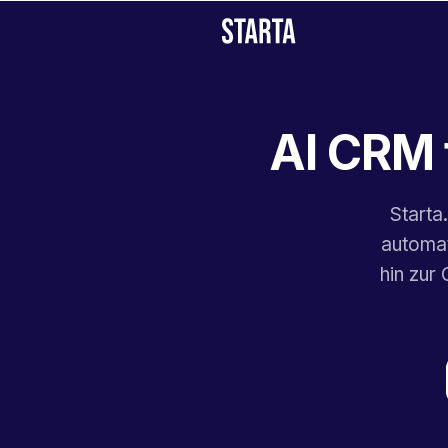
AI CRM 
Starta
automat
hin zur