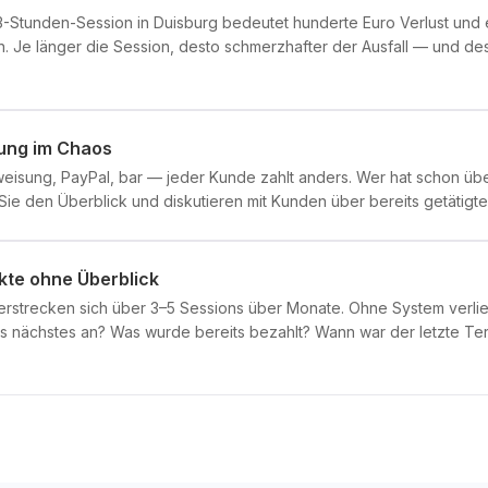
3-Stunden-Session in Duisburg bedeutet hunderte Euro Verlust und e
n. Je länger die Session, desto schmerzhafter der Ausfall — und dest
ung im Chaos
isung, PayPal, bar — jeder Kunde zahlt anders. Wer hat schon üb
ie den Überblick und diskutieren mit Kunden über bereits getätigt
kte ohne Überblick
erstrecken sich über 3–5 Sessions über Monate. Ohne System verlie
ls nächstes an? Was wurde bereits bezahlt? Wann war der letzte Te