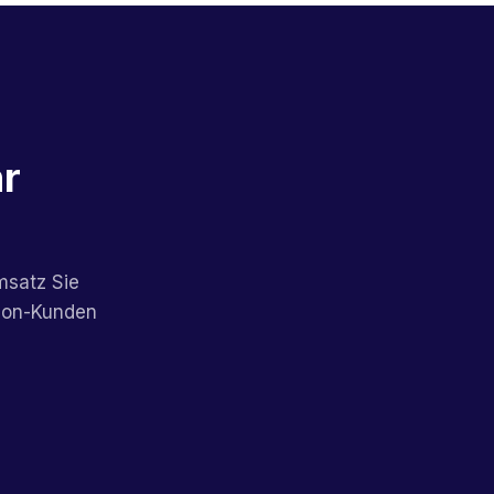
hr
msatz Sie
ion-Kunden