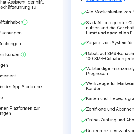
hat-Assistent, der hilft,
schäftsführung zu
Anzahl der Mitarbeiter
Alle Möglichkeiten von S
1
äftsinhaber
StartaAI - integrierter C
Dauer der Lizenz
nutzen und die Geschäf
 Buchungen
Limit und speziellen 
12
Months
(Rabatt -25%)
V
Zugang zum System für 5
 Buchungen
6.29€
8.99€
/
Monat
75.52€
für
12
Months
Rabatt auf SMS-Benach
 an Kunden
100 SMS-Guthaben jede
ngen
Vollständige Finanzanaly
Prognosen
nagement
Werkzeuge für Marketin
in der App Starta.one
Kunden
te
Karten und Treueprog
enen Plattformen zur
Zertifikate und Abonne
tungen
Online-Zahlung und Ab
Unbegrenzte Anzahl von 