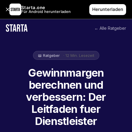
Starta.one
Herunterladen
Für Android herunterladen
← Alle Ratgeber
📖 Ratgeber
· 12 Min. Lesezeit
Gewinnmargen
berechnen und
verbessern: Der
Leitfaden fuer
Dienstleister