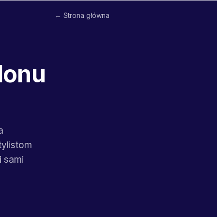
← Strona główna
alonu
a
tylistom
i sami