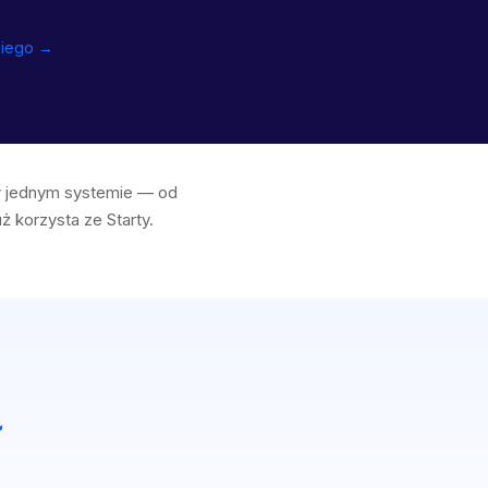
kiego →
 w jednym systemie — od
ż korzysta ze Starty.
ł