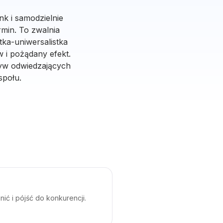
nk i samodzielnie
min. To zwalnia
tka-uniwersalistka
w i pożądany efekt.
ływ odwiedzających
społu.
ić i pójść do konkurencji.