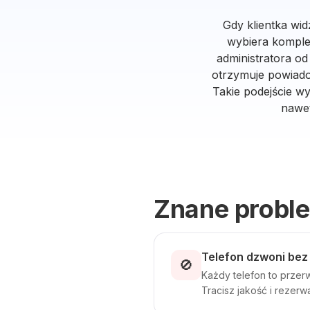
Gdy klientka wid
wybiera komple
administratora od
otrzymuje powiadom
Takie podejście w
nawet
Znane probl
Telefon dzwoni bez
🚫
Każdy telefon to przerw
Tracisz jakość i rezerw