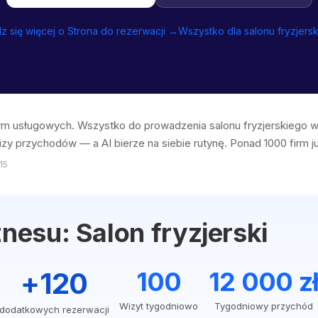
 się więcej o Strona do rezerwacji →
Wszystko dla salonu fryzjers
firm usługowych. Wszystko do prowadzenia salonu fryzjerskiego
izy przychodów — a AI bierze na siebie rutynę. Ponad 1000 firm ju
15
znesu: Salon fryzjerski
+120
100
12 000 z
Wizyt tygodniowo
Tygodniowy przychód
dodatkowych rezerwacji