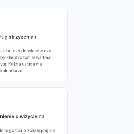
ug strzyżenia i
 jak botoks do włosów czy
y klient rozumiał wartość i
zytą. Każda usługa ma
 kalendarzu.
ienie o wizycie na
mi gościa o zbliżającej się