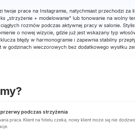
zi twoje prace na Instagramie, natychmiast przechodzi za li
ks „strzyżenie + modelowanie” lub tonowanie na wolny ter
 ciągłych rozmów podczas aktywnej pracy w salonie. Stylis
ienie o nowej wizycie, gdzie już jest wskazany typ włosó
yklucza błędy w harmonogramie i zapewnia stabilny przep
 w godzinach wieczorowych bez dodatkowego wysiłku ze
emy?
 przerwy podczas strzyżenia
ana praca. Klient na fotelu czeka, nowy klient może się nie dodzwon
acje.