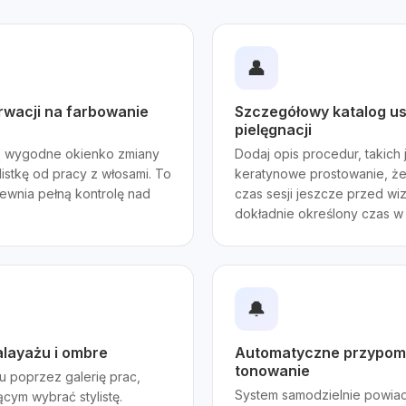
👤
rwacji na farbowanie
Szczegółowy katalog usł
pielęgnacji
ją wygodne okienko zmiany
Dodaj opis procedur, takich
listkę od pracy z włosami. To
keratynowe prostowanie, żeb
ewnia pełną kontrolę nad
czas sesji jeszcze przed wi
dokładnie określony czas w
🔔
alayażu i ombre
Automatyczne przypomn
tonowanie
łu poprzez galerię prac,
System samodzielnie powiado
ym wybrać stylistę.