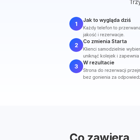
Trz
Jak to wygląda dziś
1
Każdy telefon to przerwana 
jakość i rezerwacje.
Co zmienia Starta
2
Klienci samodzielnie wybie
uniknąć kolejek i zapewni
W rezultacie
3
Strona do rezerwacji przej
bez gonienia za odpowiedz
Co zawiera