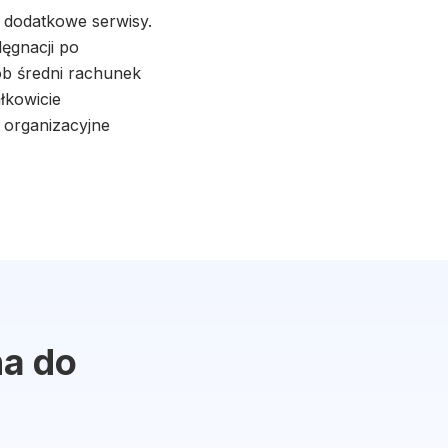
 dodatkowe serwisy.
lęgnacji po
ób średni rachunek
łkowicie
a organizacyjne
na do