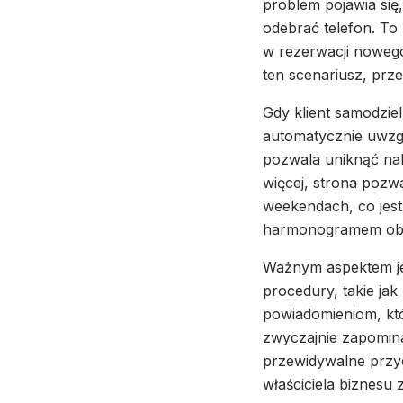
problem pojawia się
odebrać telefon. To n
w rezerwacji nowego
ten scenariusz, prz
Gdy klient samodzie
automatycznie uwzg
pozwala uniknąć nak
więcej, strona pozw
weekendach, co jest
harmonogramem obł
Ważnym aspektem jes
procedury, takie ja
powiadomieniom, któr
zwyczajnie zapomina
przewidywalne przy
właściciela biznesu 