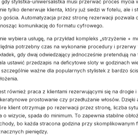
, gdy stylistka-uniwersalistka musi przerwać proces mycia
ie tylko denerwuje klienta, który już siedzi w fotelu, ale i
 gościa. Automatyzacja przez stronę rezerwacji pozwala c
enosząc komunikację do formatu cyfrowego.
lnie wybiera usługę, na przykład kompleks „strzyżenie + m
lędnia potrzebny czas na wykonanie procedury i przerwy 
ładek, gdy dwaj odwiedzający jednocześnie pretendują na t
ala ustawić przedzapis na deficytowe sloty w godzinach w
 szczególnie ważne dla popularnych stylistek z bardzo ści
ożenia.
t również praca z klientami rezerwującymi się na drogie i
k keratynowe prostowanie czy przedłużanie włosów. Dzięk
e klient otrzymuje po rezerwacji przez stronę, liczba sytu
 o wizycie, spada do minimum. To zapewnia stabilne obłoże
chody, bo każda stracona godzina przy skomplikowanym f
znacznych pieniędzy.