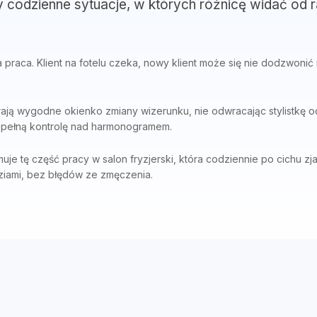
y codzienne sytuacje, w których różnicę widać od r
praca. Klient na fotelu czeka, nowy klient może się nie dodzwonić i
rają wygodne okienko zmiany wizerunku, nie odwracając stylistkę 
a pełną kontrolę nad harmonogramem.
muje tę część pracy w salon fryzjerski, która codziennie po cichu z
iami, bez błędów ze zmęczenia.