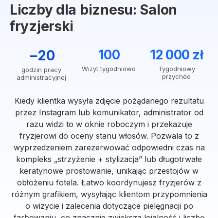
Liczby dla biznesu: Salon
fryzjerski
−20
100
12 000 zł
Wizyt tygodniowo
Tygodniowy
godzin pracy
przychód
administracyjnej
Kiedy klientka wysyła zdjęcie pożądanego rezultatu
przez Instagram lub komunikator, administrator od
razu widzi to w oknie roboczym i przekazuje
fryzjerowi do oceny stanu włosów. Pozwala to z
wyprzedzeniem zarezerwować odpowiedni czas na
kompleks „strzyżenie + stylizacja” lub długotrwałe
keratynowe prostowanie, unikając przestojów w
obłożeniu fotela. Łatwo koordynujesz fryzjerów z
różnym grafikiem, wysyłając klientom przypomnienia
o wizycie i zalecenia dotyczące pielęgnacji po
farbowaniu, co znacznie zwiększa lojalność i liczbę