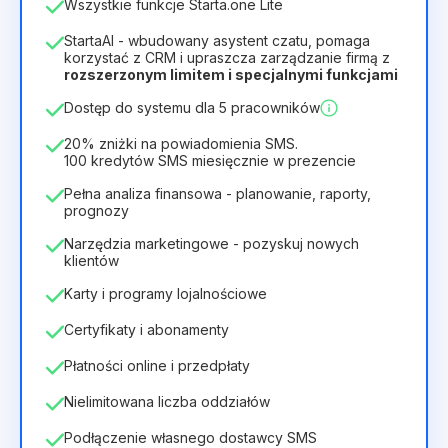
Wszystkie funkcje Starta.one Lite
1
StartaAI - wbudowany asystent czatu, pomaga
Czas trwania licencji
korzystać z CRM i upraszcza zarządzanie firmą z
rozszerzonym limitem i specjalnymi funkcjami
12
Months
(zniżka -25%)
Opłacalny
Dostęp do systemu dla 5 pracowników
28zł
40zł
/
miesiąc
336zł
za
12
Months
20% zniżki na powiadomienia SMS.
100 kredytów SMS miesięcznie w prezencie
Pełna analiza finansowa - planowanie, raporty,
prognozy
Narzędzia marketingowe - pozyskuj nowych
klientów
Karty i programy lojalnościowe
Certyfikaty i abonamenty
Płatności online i przedpłaty
Nielimitowana liczba oddziałów
Podłączenie własnego dostawcy SMS