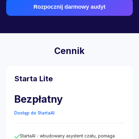
Rozpocznij darmowy audyt
Cennik
Starta Lite
Bezpłatny
Dostęp do StartaAI
StartaAI - wbudowany asystent czatu, pomaga