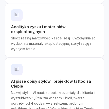
📊
Analityka zysku i materiałów
eksploatacyjnych
Śledź realną marżowość każdej sesji, uwzględniając
wydatki na materiały eksploatacyjne, sterylizację i
wynajem fotela.
📊
AI pisze opisy stylów i projektów tattoo za
Ciebie
Nazwij styl — AI napisze opis zrozumiały dla klienta i
wyszukiwarki: „Realizm w czerni i bieli, twarze i
portrety, od 4 godzin — z eskizem, próbnym
odbitkiem i konsultacją”. Wyszukiwarki widzą Twoją