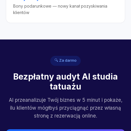
Bony podarunkowe — nowy kanał pozyskiwania
klientów
🔍 Za darmo
Bezpłatny audyt AI studia
tatuażu
AI przeanalizuje Twój biznes w 5 minut i pokaże,
ilu klientów mógłbyś przyciągnąć przez własną
stronę z rezerwacją online.