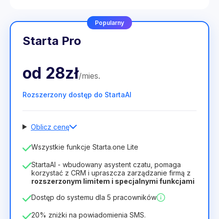
Popularny
Starta Pro
od
28zł
/
mies
.
Rozszerzony dostęp do StartaAI
Oblicz cenę
Liczba pracowników
Wszystkie funkcje Starta.one Lite
1
StartaAI - wbudowany asystent czatu, pomaga
Czas trwania licencji
korzystać z CRM i upraszcza zarządzanie firmą z
rozszerzonym limitem i specjalnymi funkcjami
12
Months
(zniżka -25%)
Opłacalny
Dostęp do systemu dla 5 pracowników
28zł
40zł
/
miesiąc
336zł
za
12
Months
20% zniżki na powiadomienia SMS.