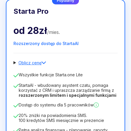
Popularny
Starta Pro
od
28zł
/
mies
.
Rozszerzony dostęp do StartaAI
Oblicz cenę
Liczba pracowników
Wszystkie funkcje Starta.one Lite
1
StartaAI - wbudowany asystent czatu, pomaga
Czas trwania licencji
korzystać z CRM i upraszcza zarządzanie firmą z
rozszerzonym limitem i specjalnymi funkcjami
12
Months
(zniżka -25%)
Opłacalny
Dostęp do systemu dla 5 pracowników
28zł
40zł
/
miesiąc
336zł
za
12
Months
20% zniżki na powiadomienia SMS.
100 kredytów SMS miesięcznie w prezencie
Pełna analiza finansowa - planowanie, raporty,