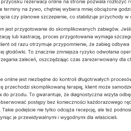
 przycisku rezerwacji online na stronie pozwala rozłożyć r
ne terminy na żywo, chętniej wybiera mniej obciążone godzi
zęcia czy planowe szczepienie, co stabilizuje przychody w 
m jest przygotowanie do skomplikowanych zabiegów. Jeśli
zację lub kastrację, proces przygotowania wymaga szczeg
 klient od razu otrzymuje przypomnienie, że zabieg odbywa 
j głodówki. To znacznie zmniejsza ryzyko odwołania operacj
zegania zaleceń, oszczędzając czas zarezerwowany dla ch
 online jest niezbędne do kontroli długotrwałych procesó
zę przechodzi skomplikowaną terapię, klient może samodzi
ni do przodu. To gwarantuje, że diagnostyczna wizyta odbęd
 obserwować postępy bez konieczności każdorazowego ręc
. Takie podejście nie tylko odciąża recepcję, ale też podnos
niąc je przewidywalnymi i wygodnymi dla właścicieli.