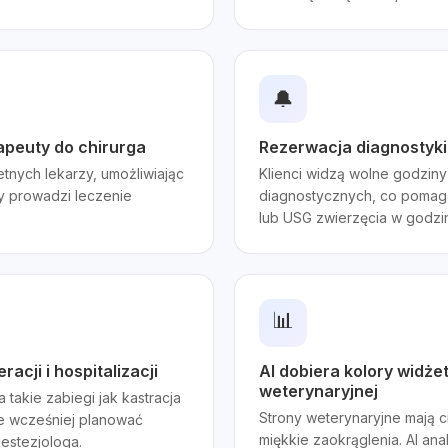
🔔
rapeuty do chirurga
Rezerwacja diagnostyki
tnych lekarzy, umożliwiając
Klienci widzą wolne godzin
ry prowadzi leczenie
diagnostycznych, co pomaga
lub USG zwierzęcia w godzi
📊
acji i hospitalizacji
AI dobiera kolory widżet
weterynaryjnej
 takie zabiegi jak kastracja
Strony weterynaryjne mają ci
ce wcześniej planować
miękkie zaokrąglenia. AI ana
nestezjologa.