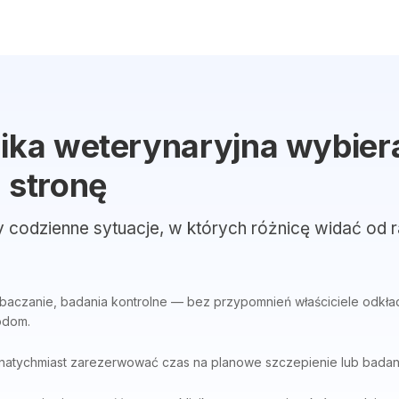
nika weterynaryjna wybier
 stronę
y codzienne sytuacje, w których różnicę widać od r
baczanie, badania kontrolne — bez przypomnień właściciele odkład
odom.
 natychmiast zarezerwować czas na planowe szczepienie lub bada