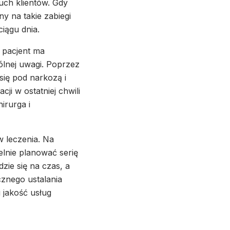
uch klientów. Gdy
ny na takie zabiegi
ciągu dnia.
 pacjent ma
ólnej uwagi. Poprzez
się pod narkozą i
i w ostatniej chwili
irurga i
w leczenia. Na
elnie planować serię
zie się na czas, a
znego ustalania
i jakość usług