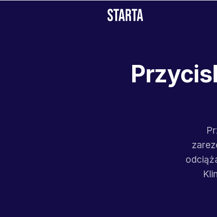
Przycisk
Pr
zarez
odciąż
Kli