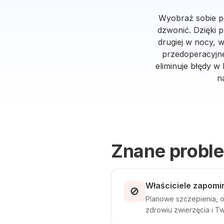
Wyobraź sobie po
dzwonić. Dzięki p
drugiej w nocy, w
przedoperacyjne
eliminuje błędy w
n
Znane probl
Właściciele zapomin
🚫
Planowe szczepienia, o
zdrowiu zwierzęcia i 