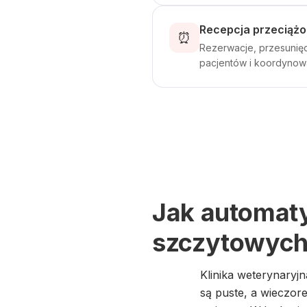
Recepcja przeciążo
⏰
Rezerwacje, przesunięc
pacjentów i koordynowa
Jak automaty
szczytowych 
Klinika weterynaryj
są puste, a wieczor