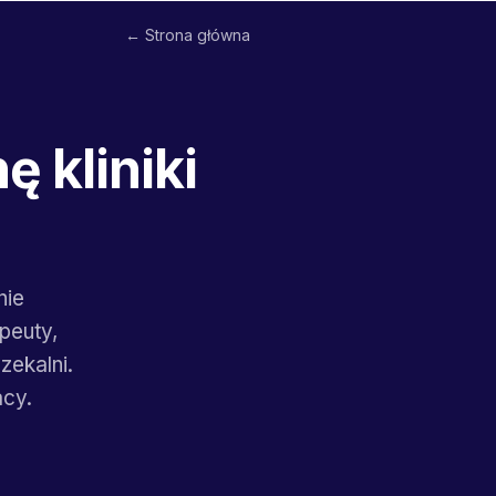
← Strona główna
ę kliniki
nie
peuty,
ekalni.
acy.