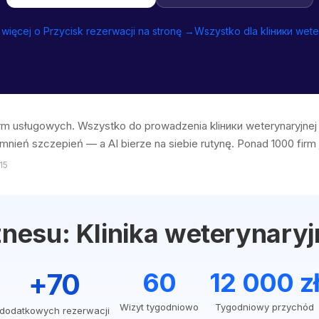
więcej o Przycisk rezerwacji na stronę →
Wszystko dla kliники wete
firm usługowych. Wszystko do prowadzenia kliники weterynaryjn
mnień szczepień — a AI bierze na siebie rutynę. Ponad 1000 firm j
15
znesu: Klinika weterynary
+70
60
12 000 z
Wizyt tygodniowo
Tygodniowy przychód
dodatkowych rezerwacji