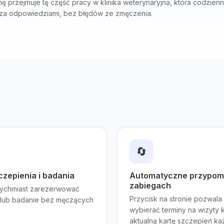
nę przejmuje tę część pracy w klinika weterynaryjna, która codzien
 za odpowiedziami, bez błędów ze zmęczenia.
🔄
zepienia i badania
Automatyczne przypomni
zabiegach
atychmiast zarezerwować
Przycisk na stronie pozwala
 lub badanie bez męczących
wybierać terminy na wizyty 
aktualną kartę szczepień ka