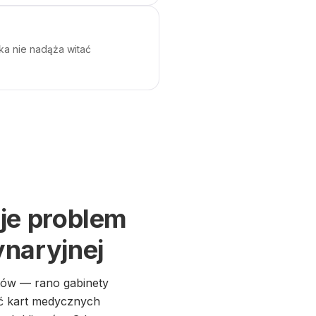
ka nie nadąża witać
je problem
ynaryjnej
tów — rano gabinety
ać kart medycznych