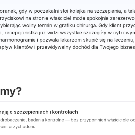
ranek, gdy w poczekalni stoi kolejka na szczepienia, a tele
rzyciskowi na stronie właściciel może spokojnie zarezerwo
ybierając wolny termin w grafiku chirurga. Gdy klient prz
, recepcjonistka już widzi wszystkie szczegóły w cyfrowy
 harmonogramie i pozwala lekarzom skupić się na leczeniu,
apływ klientów i przewidywalny dochód dla Twojego biznes
emy?
ają o szczepieniach i kontrolach
drobaczanie, badania kontrolne — bez przypomnień właściciele od
Twoim przychodom.