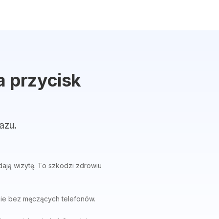
a przycisk
azu.
ają wizytę. To szkodzi zdrowiu
nie bez męczących telefonów.