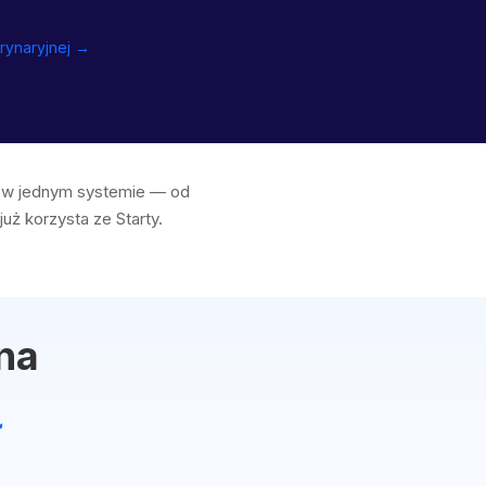
rynaryjnej →
ej w jednym systemie — od
uż korzysta ze Starty.
jna
ł