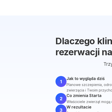
Dlaczego kli
rezerwacji na
Trz
Jak to wygląda dziś
1
Planowe szczepienia, odro
zwierzęcia i Twoim przych
Co zmienia Starta
2
Właściciele zwierząt mogą
W rezultacie
3