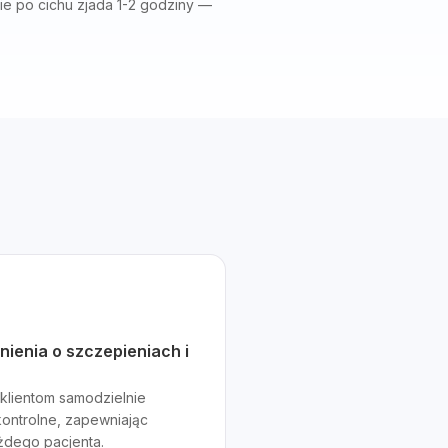
nie po cichu zjada 1-2 godziny —
enia o szczepieniach i
 klientom samodzielnie
kontrolne, zapewniając
żdego pacjenta.