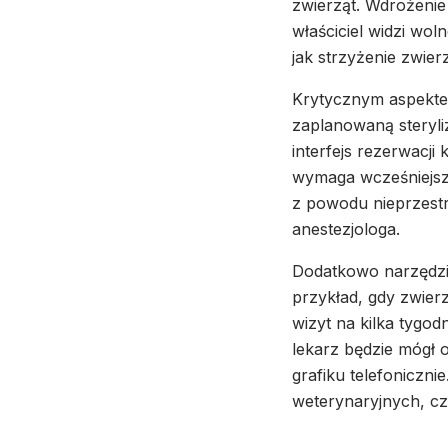
zwierząt. Wdrożenie
właściciel widzi wol
jak strzyżenie zwier
Krytycznym aspekte
zaplanowaną steryli
interfejs rezerwacji
wymaga wcześniejsze
z powodu nieprzestr
anestezjologa.
Dodatkowo narzędzie
przykład, gdy zwier
wizyt na kilka tygod
lekarz będzie mógł
grafiku telefonicznie
weterynaryjnych, czy