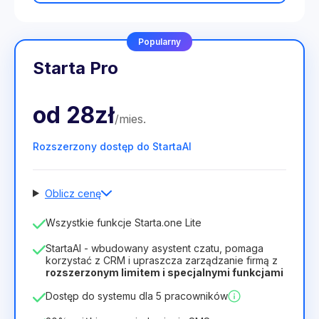
Popularny
Starta Pro
od
28zł
/
mies
.
Rozszerzony dostęp do StartaAI
Oblicz cenę
Liczba pracowników
Wszystkie funkcje Starta.one Lite
1
StartaAI - wbudowany asystent czatu, pomaga
Czas trwania licencji
korzystać z CRM i upraszcza zarządzanie firmą z
rozszerzonym limitem i specjalnymi funkcjami
12
Months
(zniżka -25%)
Opłacalny
Dostęp do systemu dla 5 pracowników
28zł
40zł
/
miesiąc