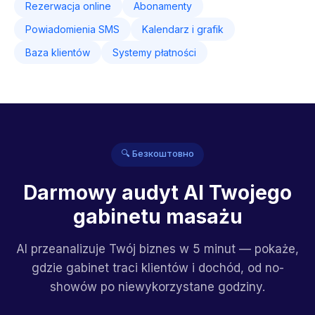
Rezerwacja online
Abonamenty
Powiadomienia SMS
Kalendarz i grafik
Baza klientów
Systemy płatności
🔍 Безкоштовно
Darmowy audyt AI Twojego
gabinetu masażu
AI przeanalizuje Twój biznes w 5 minut — pokaże,
gdzie gabinet traci klientów i dochód, od no-
showów po niewykorzystane godziny.