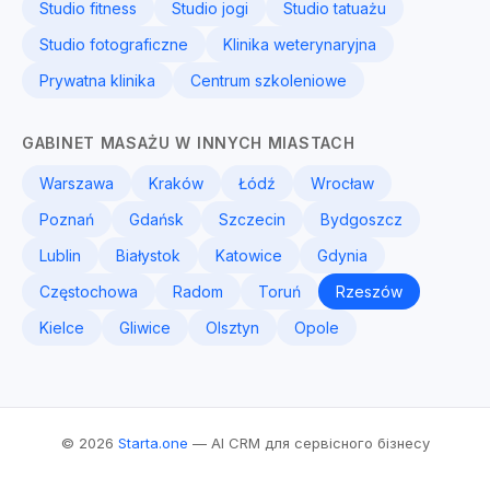
Studio fitness
Studio jogi
Studio tatuażu
Studio fotograficzne
Klinika weterynaryjna
Prywatna klinika
Centrum szkoleniowe
GABINET MASAŻU W INNYCH MIASTACH
Warszawa
Kraków
Łódź
Wrocław
Poznań
Gdańsk
Szczecin
Bydgoszcz
Lublin
Białystok
Katowice
Gdynia
Częstochowa
Radom
Toruń
Rzeszów
Kielce
Gliwice
Olsztyn
Opole
© 2026
Starta.one
— AI CRM для сервісного бізнесу