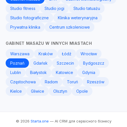
Studio fitness
Studio jogi
Studio tatuażu
Studio fotograficzne
Klinika weterynaryjna
Prywatna klinika
Centrum szkoleniowe
GABINET MASAŻU W INNYCH MIASTACH
Warszawa
Kraków
Łódź
Wrocław
Poznań
Gdańsk
Szczecin
Bydgoszcz
Lublin
Białystok
Katowice
Gdynia
Częstochowa
Radom
Toruń
Rzeszów
Kielce
Gliwice
Olsztyn
Opole
© 2026
Starta.one
— AI CRM для сервісного бізнесу