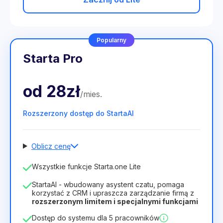
Popularny
Starta Pro
od
28zł
/
mies
.
Rozszerzony dostęp do StartaAI
Oblicz cenę
Liczba pracowników
Wszystkie funkcje Starta.one Lite
1
StartaAI - wbudowany asystent czatu, pomaga
Czas trwania licencji
korzystać z CRM i upraszcza zarządzanie firmą z
rozszerzonym limitem i specjalnymi funkcjami
12
Months
(zniżka -25%)
Opłacalny
Dostęp do systemu dla 5 pracowników
28zł
40zł