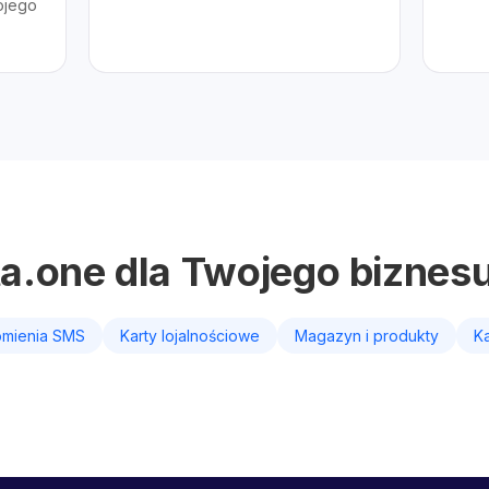
ojego
ta.one dla Twojego biznes
mienia SMS
Karty lojalnościowe
Magazyn i produkty
Ka