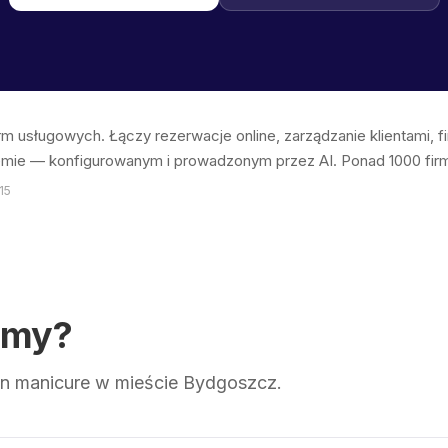
irm usługowych. Łączy rezerwacje online, zarządzanie klientami, 
emie — konfigurowanym i prowadzonym przez AI. Ponad 1000 firm 
15
emy?
n manicure w mieście Bydgoszcz.