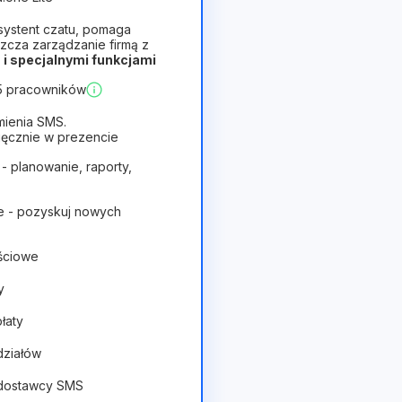
systent czatu, pomaga
zcza zarządzanie firmą z
i specjalnymi funkcjami
Opłacalny
 5 pracowników
mienia SMS.
ięcznie w prezencie
 - planowanie, raporty,
e - pozyskuj nowych
ościowe
y
płaty
działów
 dostawcy SMS