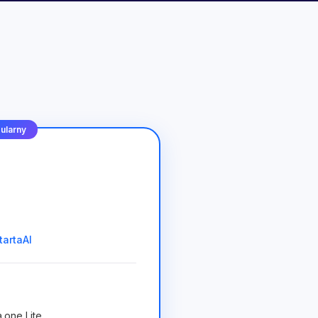
ularny
tartaAI
.one Lite