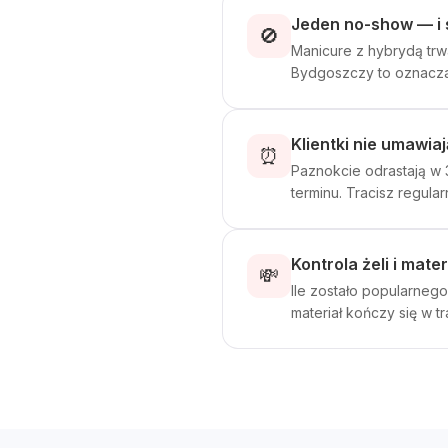
Jeden no-show — i st
🚫
Manicure z hybrydą trwa
Bydgoszczy to oznacza r
Klientki nie umawiaj
⏰
Paznokcie odrastają w 3
terminu. Tracisz regula
Kontrola żeli i mate
💸
Ile zostało popularneg
materiał kończy się w t