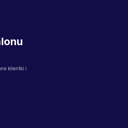
alonu
e klientki i