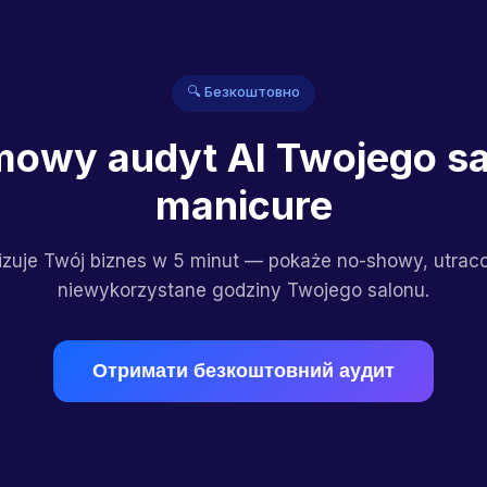
🔍 Безкоштовно
owy audyt AI Twojego s
manicure
izuje Twój biznes w 5 minut — pokaże no-showy, utracon
niewykorzystane godziny Twojego salonu.
Отримати безкоштовний аудит