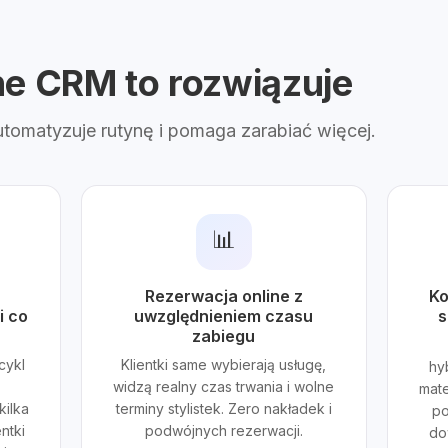
ne CRM to rozwiązuje
automatyzuje rutynę i pomaga zarabiać więcej.
📊
Rezerwacja online z
Ko
i co
uwzględnieniem czasu
s
zabiegu
cykl
Klientki same wybierają usługę,
hy
widzą realny czas trwania i wolne
mate
kilka
terminy stylistek. Zero nakładek i
po
ntki
podwójnych rezerwacji.
do