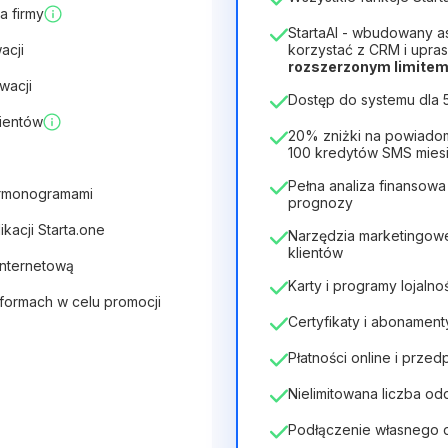
a firmy
1
StartaAI - wbudowany a
Czas trwania licencji
acji
korzystać z CRM i upras
rozszerzonym limitem 
12
Months
(zniżka -25%)
wacji
Dostęp do systemu dla
28zł
40zł
/
miesiąc
ientów
336zł
za
12
Months
20% zniżki na powiado
100 kredytów SMS mies
Pełna analiza finansowa
armonogramami
prognozy
kacji Starta.one
Narzędzia marketingow
klientów
 internetową
Karty i programy lojaln
tformach w celu promocji
Certyfikaty i abonament
Płatności online i przed
Nielimitowana liczba od
Podłączenie własnego