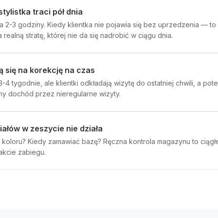
ylistka traci pół dnia
 2-3 godziny. Kiedy klientka nie pojawia się bez uprzedzenia — to 
ealną stratę, której nie da się nadrobić w ciągu dnia.
ą się na korekcję na czas
-4 tygodnie, ale klientki odkładają wizytę do ostatniej chwili, a p
rny dochód przez nieregularne wizyty.
riałów w zeszycie nie działa
o koloru? Kiedy zamawiać bazę? Ręczna kontrola magazynu to ciągłe 
rakcie zabiegu.