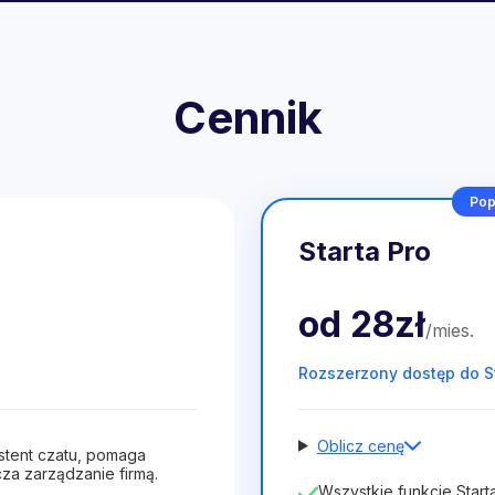
Cennik
Pop
Starta Pro
od
28zł
/
mies
.
Rozszerzony dostęp do S
Oblicz cenę
stent czatu, pomaga
za zarządzanie firmą.
Liczba pracowników
Wszystkie funkcje Starta