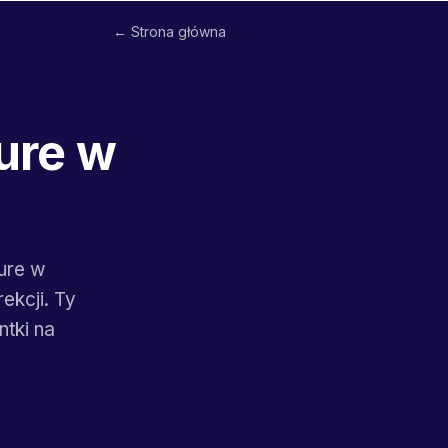
← Strona główna
ure w
ure w
ekcji. Ty
ntki na