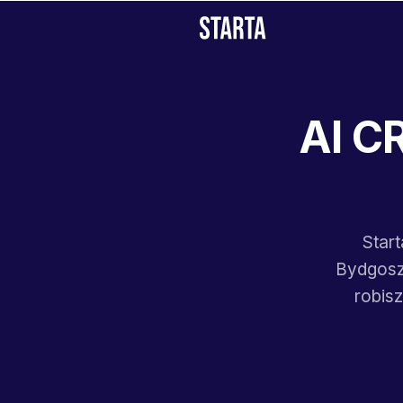
AI C
Star
Bydgoszc
robisz