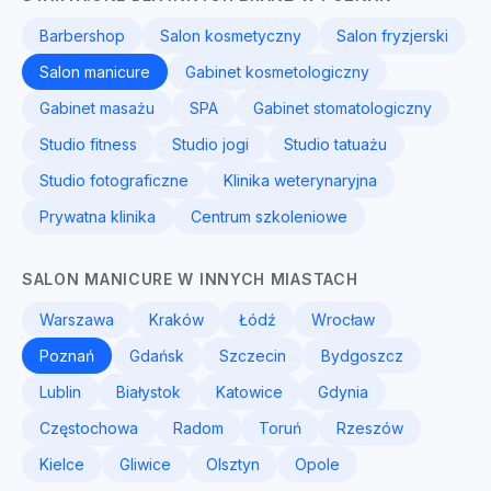
Barbershop
Salon kosmetyczny
Salon fryzjerski
Salon manicure
Gabinet kosmetologiczny
Gabinet masażu
SPA
Gabinet stomatologiczny
Studio fitness
Studio jogi
Studio tatuażu
Studio fotograficzne
Klinika weterynaryjna
Prywatna klinika
Centrum szkoleniowe
SALON MANICURE W INNYCH MIASTACH
Warszawa
Kraków
Łódź
Wrocław
Poznań
Gdańsk
Szczecin
Bydgoszcz
Lublin
Białystok
Katowice
Gdynia
Częstochowa
Radom
Toruń
Rzeszów
Kielce
Gliwice
Olsztyn
Opole