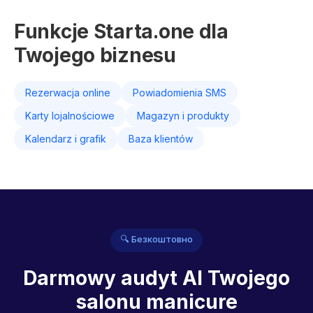
Funkcje Starta.one dla
Twojego biznesu
Rezerwacja online
Powiadomienia SMS
Karty lojalnościowe
Magazyn i produkty
Kalendarz i grafik
Baza klientów
🔍 Безкоштовно
Darmowy audyt AI Twojego
salonu manicure