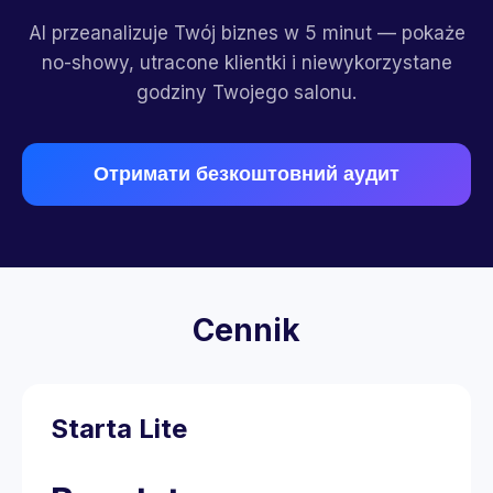
AI przeanalizuje Twój biznes w 5 minut — pokaże
no-showy, utracone klientki i niewykorzystane
godziny Twojego salonu.
Отримати безкоштовний аудит
Cennik
Starta Lite