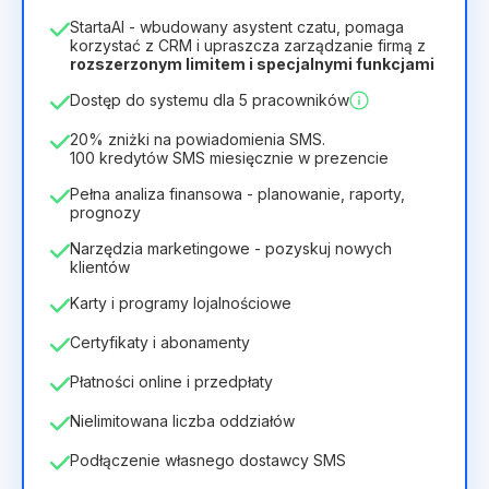
1
StartaAI - wbudowany asystent czatu, pomaga
Czas trwania licencji
korzystać z CRM i upraszcza zarządzanie firmą z
rozszerzonym limitem i specjalnymi funkcjami
12
Months
(zniżka -25%)
Opłacalny
Dostęp do systemu dla 5 pracowników
28zł
40zł
/
miesiąc
336zł
za
12
Months
20% zniżki na powiadomienia SMS.
100 kredytów SMS miesięcznie w prezencie
Pełna analiza finansowa - planowanie, raporty,
prognozy
Narzędzia marketingowe - pozyskuj nowych
klientów
Karty i programy lojalnościowe
Certyfikaty i abonamenty
Płatności online i przedpłaty
Nielimitowana liczba oddziałów
Podłączenie własnego dostawcy SMS