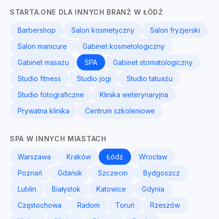
STARTA.ONE DLA INNYCH BRANŻ W ŁÓDŹ
Barbershop
Salon kosmetyczny
Salon fryzjerski
Salon manicure
Gabinet kosmetologiczny
Gabinet masażu
SPA
Gabinet stomatologiczny
Studio fitness
Studio jogi
Studio tatuażu
Studio fotograficzne
Klinika weterynaryjna
Prywatna klinika
Centrum szkoleniowe
SPA W INNYCH MIASTACH
Warszawa
Kraków
Łódź
Wrocław
Poznań
Gdańsk
Szczecin
Bydgoszcz
Lublin
Białystok
Katowice
Gdynia
Częstochowa
Radom
Toruń
Rzeszów