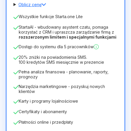
Oblicz cenę
Liczba pracowników
Wszystkie funkcje Starta.one Lite
1
StartaAI - wbudowany asystent czatu, pomaga
Czas trwania licencji
korzystać z CRM i upraszcza zarządzanie firmą z
rozszerzonym limitem i specjalnymi funkcjami
12
Months
(zniżka -25%)
Opłacalny
Dostęp do systemu dla 5 pracowników
28zł
40zł
/
miesiąc
336zł
za
12
Months
20% zniżki na powiadomienia SMS.
100 kredytów SMS miesięcznie w prezencie
Pełna analiza finansowa - planowanie, raporty,
prognozy
Narzędzia marketingowe - pozyskuj nowych
klientów
Karty i programy lojalnościowe
Certyfikaty i abonamenty
Płatności online i przedpłaty