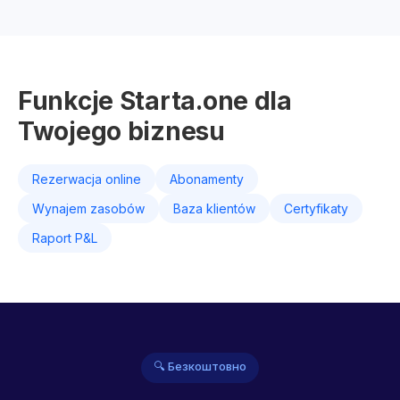
Funkcje Starta.one dla
Twojego biznesu
Rezerwacja online
Abonamenty
Wynajem zasobów
Baza klientów
Certyfikaty
Raport P&L
🔍 Безкоштовно