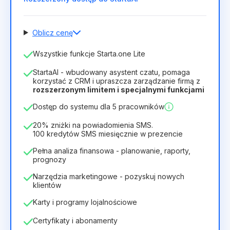
Oblicz cenę
Liczba pracowników
Wszystkie funkcje Starta.one Lite
1
StartaAI - wbudowany asystent czatu, pomaga
Czas trwania licencji
korzystać z CRM i upraszcza zarządzanie firmą z
rozszerzonym limitem i specjalnymi funkcjami
12
Months
(zniżka -25%)
Opłacalny
Dostęp do systemu dla 5 pracowników
28zł
40zł
/
miesiąc
336zł
za
12
Months
20% zniżki na powiadomienia SMS.
100 kredytów SMS miesięcznie w prezencie
Pełna analiza finansowa - planowanie, raporty,
prognozy
Narzędzia marketingowe - pozyskuj nowych
klientów
Karty i programy lojalnościowe
Certyfikaty i abonamenty