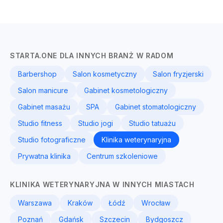
STARTA.ONE DLA INNYCH BRANŻ W RADOM
Barbershop
Salon kosmetyczny
Salon fryzjerski
Salon manicure
Gabinet kosmetologiczny
Gabinet masażu
SPA
Gabinet stomatologiczny
Studio fitness
Studio jogi
Studio tatuażu
Studio fotograficzne
Klinika weterynaryjna
Prywatna klinika
Centrum szkoleniowe
KLINIKA WETERYNARYJNA W INNYCH MIASTACH
Warszawa
Kraków
Łódź
Wrocław
Poznań
Gdańsk
Szczecin
Bydgoszcz