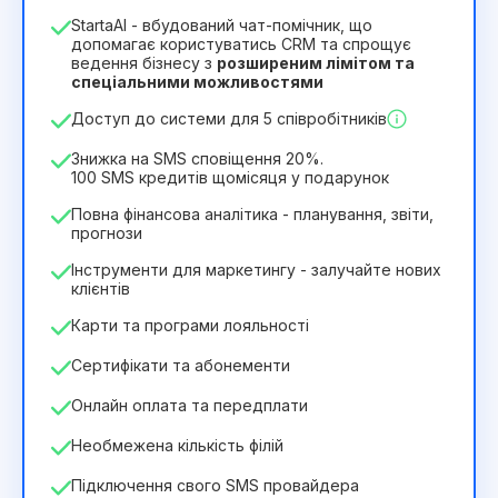
1
StartaAI - вбудований чат-помічник, що
Тривалість ліцензії
допомагає користуватись CRM та спрощує
ведення бізнесу з
розширеним лімітом та
12
Months
(знижка -25%)
Вигідний
спеціальними можливостями
244₴
349₴
/
місяць
Доступ до системи для 5 співробітників
2932₴
за
12
Months
Знижка на SMS сповіщення 20%.
100 SMS кредитів щомісяця у подарунок
Повна фінансова аналітика - планування, звіти,
прогнози
Інструменти для маркетингу - залучайте нових
клієнтів
Карти та програми лояльності
Сертифікати та абонементи
Онлайн оплата та передплати
Необмежена кількість філій
Підключення свого SMS провайдера