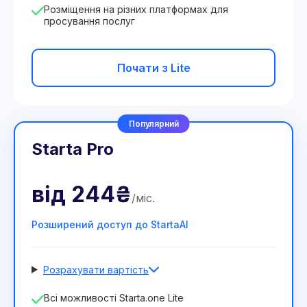
Розміщення на різних платформах для
просування послуг
Почати з Lite
Популярний
Starta Pro
від
244₴
/
міс
.
Розширений доступ до StartaAI
Розрахувати вартість
Кількість співробітників
Всі можливості Starta.one Lite