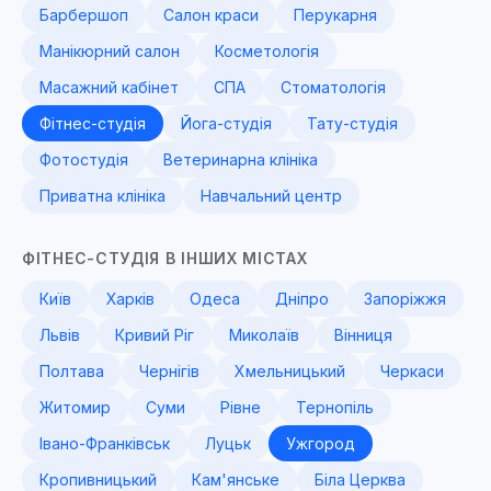
Барбершоп
Салон краси
Перукарня
Манікюрний салон
Косметологія
Масажний кабінет
СПА
Стоматологія
Фітнес-студія
Йога-студія
Тату-студія
Фотостудія
Ветеринарна клініка
Приватна клініка
Навчальний центр
ФІТНЕС-СТУДІЯ В ІНШИХ МІСТАХ
Київ
Харків
Одеса
Дніпро
Запоріжжя
Львів
Кривий Ріг
Миколаїв
Вінниця
Полтава
Чернігів
Хмельницький
Черкаси
Житомир
Суми
Рівне
Тернопіль
Івано-Франківськ
Луцьк
Ужгород
Кропивницький
Кам'янське
Біла Церква