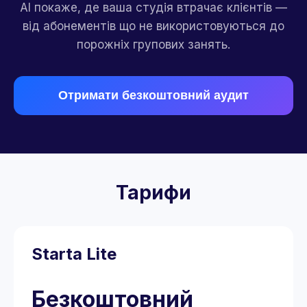
AI покаже, де ваша студія втрачає клієнтів —
від абонементів що не використовуються до
порожніх групових занять.
Отримати безкоштовний аудит
Тарифи
Starta Lite
Безкоштовний