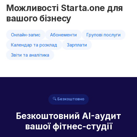
Можливості Starta.one для
вашого бізнесу
Онлайн-запис
Абонементи
Групові послуги
Календар та розклад
Зарплати
Звіти та аналітика
🔍 Безкоштовно
Безкоштовний AI-аудит
вашої фітнес-студії