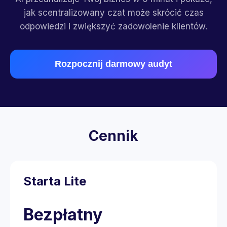
jak scentralizowany czat może skrócić czas
odpowiedzi i zwiększyć zadowolenie klientów.
Rozpocznij darmowy audyt
Cennik
Starta Lite
Bezpłatny