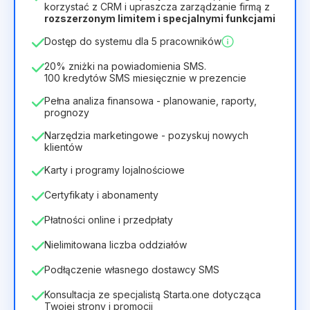
Czas trwania licencji
korzystać z CRM i upraszcza zarządzanie firmą z
rozszerzonym limitem i specjalnymi funkcjami
12
Months
(zniżka -25%)
Opłacalny
Dostęp do systemu dla 5 pracowników
28zł
40zł
/
miesiąc
336zł
za
12
Months
20% zniżki na powiadomienia SMS.
100 kredytów SMS miesięcznie w prezencie
Pełna analiza finansowa - planowanie, raporty,
prognozy
Narzędzia marketingowe - pozyskuj nowych
klientów
Karty i programy lojalnościowe
Certyfikaty i abonamenty
Płatności online i przedpłaty
Nielimitowana liczba oddziałów
Podłączenie własnego dostawcy SMS
Konsultacja ze specjalistą Starta.one dotycząca
Twojej strony i promocji