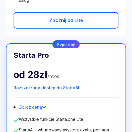
usług
Zacznij od Lite
Popularny
Starta Pro
od
28zł
/
mies
.
Rozszerzony dostęp do StartaAI
Oblicz cenę
Liczba pracowników
Wszystkie funkcje Starta.one Lite
1
StartaAI - wbudowany asystent czatu, pomaga