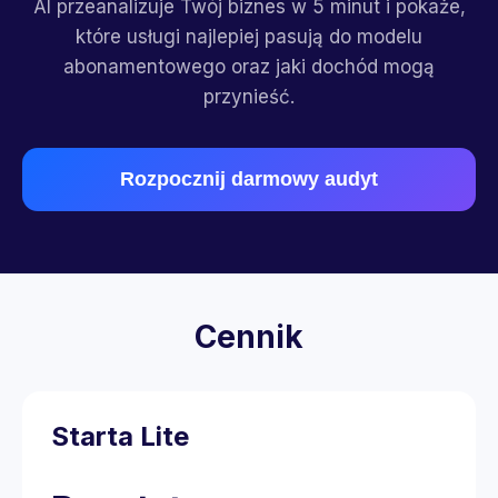
AI przeanalizuje Twój biznes w 5 minut i pokaże,
które usługi najlepiej pasują do modelu
abonamentowego oraz jaki dochód mogą
przynieść.
Rozpocznij darmowy audyt
Cennik
Starta Lite