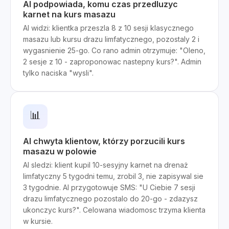
AI podpowiada, komu czas przedluzyc
karnet na kurs masazu
AI widzi: klientka przeszla 8 z 10 sesji klasycznego
masazu lub kursu drazu limfatycznego, pozostaly 2 i
wygasnienie 25-go. Co rano admin otrzymuje: "Oleno,
2 sesje z 10 - zaproponowac nastepny kurs?". Admin
tylko naciska "wysli".
📊
AI chwyta klientow, którzy porzucili kurs
masazu w polowie
AI sledzi: klient kupil 10-sesyjny karnet na drenaż
limfatyczny 5 tygodni temu, zrobil 3, nie zapisywal sie
3 tygodnie. AI przygotowuje SMS: "U Ciebie 7 sesji
drazu limfatycznego pozostalo do 20-go - zdazysz
ukonczyc kurs?". Celowana wiadomosc trzyma klienta
w kursie.