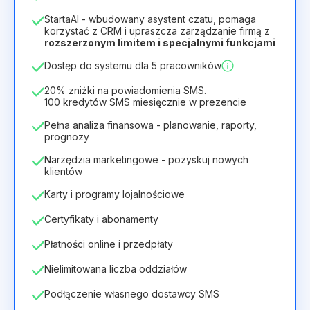
1
StartaAI - wbudowany asystent czatu, pomaga
Czas trwania licencji
korzystać z CRM i upraszcza zarządzanie firmą z
rozszerzonym limitem i specjalnymi funkcjami
12
Months
(zniżka -25%)
Opłacalny
Dostęp do systemu dla 5 pracowników
28zł
40zł
/
miesiąc
336zł
za
12
Months
20% zniżki na powiadomienia SMS.
100 kredytów SMS miesięcznie w prezencie
Pełna analiza finansowa - planowanie, raporty,
prognozy
Narzędzia marketingowe - pozyskuj nowych
klientów
Karty i programy lojalnościowe
Certyfikaty i abonamenty
Płatności online i przedpłaty
Nielimitowana liczba oddziałów
Podłączenie własnego dostawcy SMS