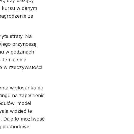
yć, czy bieżący
o kursu w danym
nagrodzenie za
yte straty. Na
skiego przynoszą
mu w godzinach
u te niuanse
e w rzeczywistości
enta w stosunku do
tingu na zapełnienie
odułów, model
ala widzieć te
i. Daje to możliwość
ej dochodowe