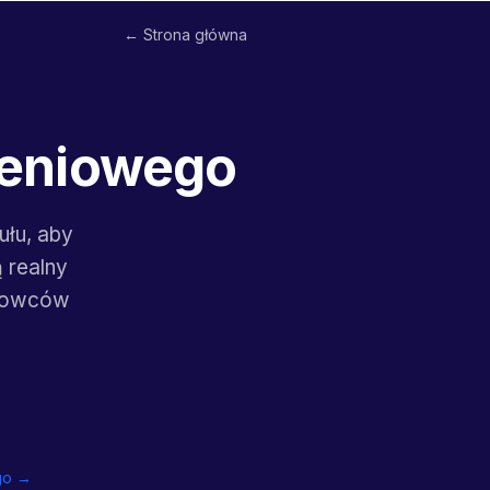
← Strona główna
leniowego
ułu, aby
 realny
adowców
go →