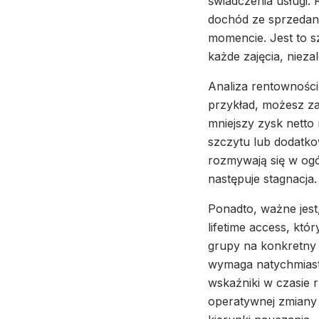
świadczenia usługi. 
dochód ze sprzedan
momencie. Jest to s
każde zajęcia, nieza
Analiza rentowności 
przykład, możesz za
mniejszy zysk netto
szczytu lub dodatko
rozmywają się w ogó
następuje stagnacja.
Ponadto, ważne jes
lifetime access, któ
grupy na konkretny
wymaga natychmiasto
wskaźniki w czasie r
operatywnej zmiany