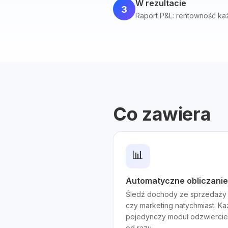
W rezultacie
3
Raport P&L: rentowność k
Co zawiera
📊
Automatyczne obliczanie
Śledź dochody ze sprzedaży 
czy marketing natychmiast. Ka
pojedynczy moduł odzwiercie
od razu.