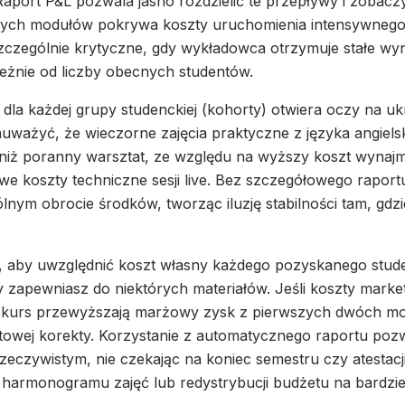
Raport P&L pozwala jasno rozdzielić te przepływy i zobacz
ych modułów pokrywa koszty uruchomienia intensywneg
zczególnie krytyczne, gdy wykładowca otrzymuje stałe wy
leżnie od liczby obecnych studentów.
dla każdej grupy studenckiej (kohorty) otwiera oczy na ukr
uważyć, że wieczorne zajęcia praktyczne z języka angiel
 niż poranny warsztat, ze względu na wyższy koszt wynaj
we koszty techniczne sesji live. Bez szczegółowego raport
lnym obrocie środków, tworząc iluzję stabilności tam, gdzi
t, aby uwzględnić koszt własny każdego pozyskanego stud
ry zapewniasz do niektórych materiałów. Jeśli koszty marke
 kurs przewyższają marżowy zysk z pierwszych dwóch m
wej korekty. Korzystanie z automatycznego raportu pozw
zeczywistym, nie czekając na koniec semestru czy atestacj
 harmonogramu zajęć lub redystrybucji budżetu na bardzi