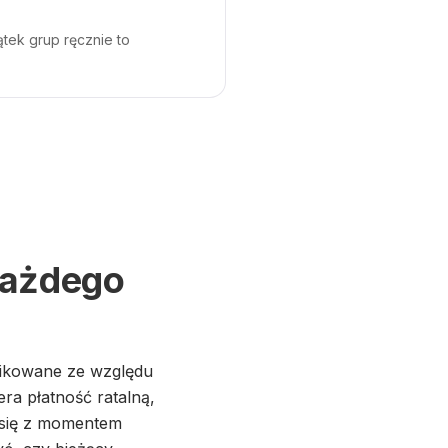
tek grup ręcznie to
każdego
likowane ze względu
era płatność ratalną,
 się z momentem