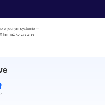
ego w jednym systemie —
0 firm już korzysta ze
we
ł
ód