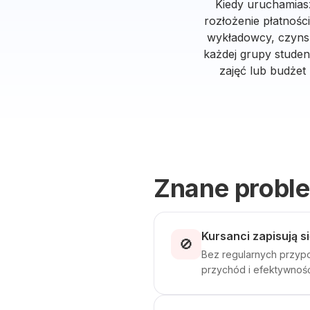
Kiedy uruchamiasz
rozłożenie płatnośc
wykładowcy, czynsz
każdej grupy stude
zajęć lub budże
Znane probl
Kursanci zapisują si
🚫
Bez regularnych przypom
przychód i efektywność