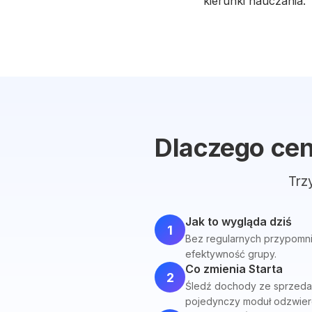
kierunki nauczania.
Dlaczego cen
Trz
Jak to wygląda dziś
1
Bez regularnych przypomnień
efektywność grupy.
Co zmienia Starta
2
Śledź dochody ze sprzedaży
pojedynczy moduł odzwierc