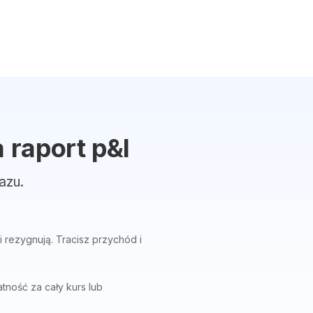
 raport p&l
azu.
i rezygnują. Tracisz przychód i
tność za cały kurs lub