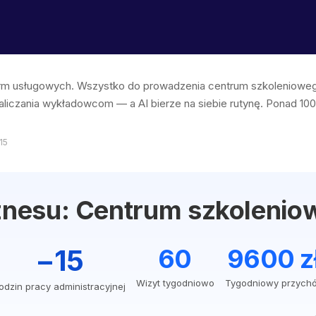
 firm usługowych. Wszystko do prowadzenia centrum szkoleniow
 naliczania wykładowcom — a AI bierze na siebie rutynę. Ponad 100
15
iznesu: Centrum szkolenio
−15
60
9600 z
Wizyt tygodniowo
Tygodniowy przych
odzin pracy administracyjnej