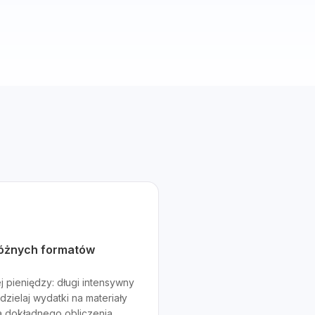
różnych formatów
j pieniędzy: długi intensywny
dzielaj wydatki na materiały
la dokładnego obliczenia