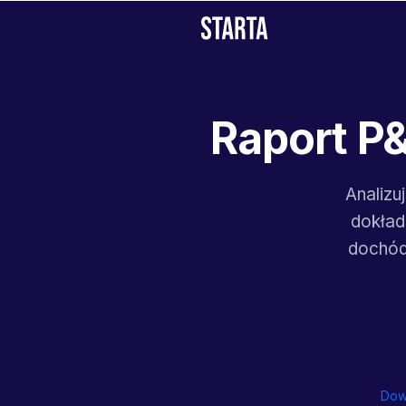
Raport P
Analizu
dokład
dochód
Dowi