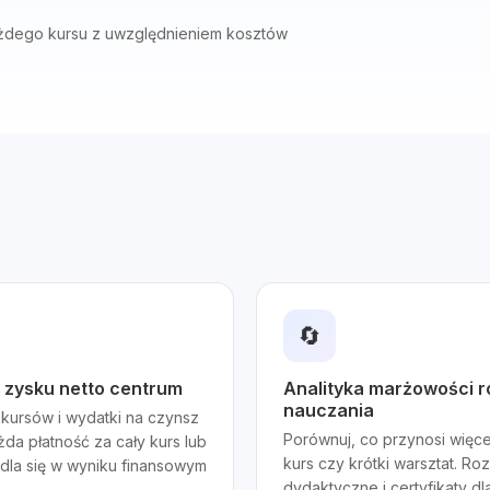
ażdego kursu z uwzględnieniem kosztów
🔄
 zysku netto centrum
Analityka marżowości 
nauczania
kursów i wydatki na czynsz
Porównuj, co przynosi więce
żda płatność za cały kurs lub
kurs czy krótki warsztat. Roz
dla się w wyniku finansowym
dydaktyczne i certyfikaty d