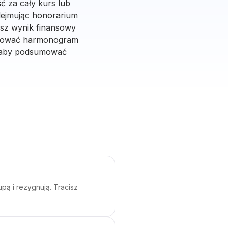
ć za cały kurs lub
odejmując honorarium
isz wynik finansowy
rygować harmonogram
, aby podsumować
pą i rezygnują. Tracisz