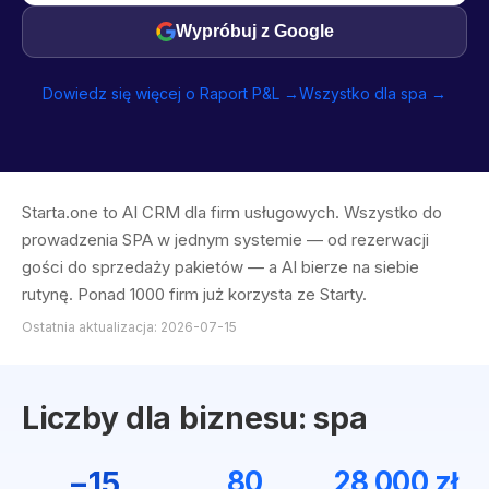
Wypróbuj z Google
Dowiedz się więcej o Raport P&L →
Wszystko dla spa →
Starta.one to AI CRM dla firm usługowych. Wszystko do
prowadzenia SPA w jednym systemie — od rezerwacji
gości do sprzedaży pakietów — a AI bierze na siebie
rutynę. Ponad 1000 firm już korzysta ze Starty.
Ostatnia aktualizacja: 2026-07-15
Liczby dla biznesu: spa
−15
80
28 000 zł