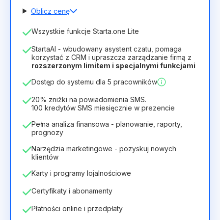
Oblicz cenę
Liczba pracowników
Wszystkie funkcje Starta.one Lite
1
StartaAI - wbudowany asystent czatu, pomaga
Czas trwania licencji
korzystać z CRM i upraszcza zarządzanie firmą z
rozszerzonym limitem i specjalnymi funkcjami
12
Months
(zniżka -25%)
Opłacalny
Dostęp do systemu dla 5 pracowników
28zł
40zł
/
miesiąc
336zł
za
12
Months
20% zniżki na powiadomienia SMS.
100 kredytów SMS miesięcznie w prezencie
Pełna analiza finansowa - planowanie, raporty,
prognozy
Narzędzia marketingowe - pozyskuj nowych
klientów
Karty i programy lojalnościowe
Certyfikaty i abonamenty
Płatności online i przedpłaty