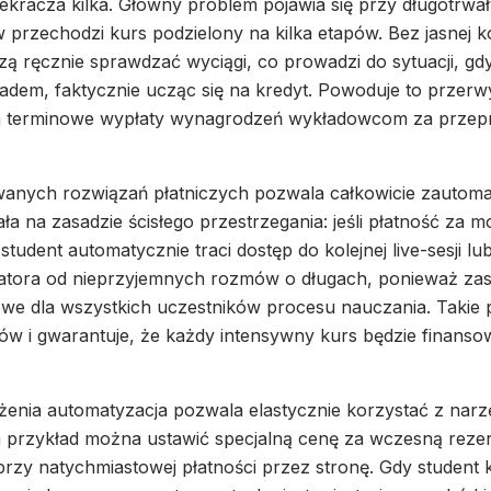
kracza kilka. Główny problem pojawia się przy długotrwał
przechodzi kurs podzielony na kilka etapów. Bez jasnej ko
zą ręcznie sprawdzać wyciągi, co prowadzi do sytuacji, gd
adem, faktycznie ucząc się na kredyt. Powoduje to przerw
nia terminowe wypłaty wynagrodzeń wykładowcom za przep
wanych rozwiązań płatniczych pozwala całkowicie zautom
ła na zasadzie ścisłego przestrzegania: jeśli płatność za m
student automatycznie traci dostęp do kolejnej live-sesji l
ratora od nieprzyjemnych rozmów o długach, ponieważ zasa
kowe dla wszystkich uczestników procesu nauczania. Takie 
tów i gwarantuje, że każdy intensywny kurs będzie finans
żenia automatyzacja pozwala elastycznie korzystać z narz
 przykład można ustawić specjalną cenę za wczesną reze
rzy natychmiastowej płatności przez stronę. Gdy student ku