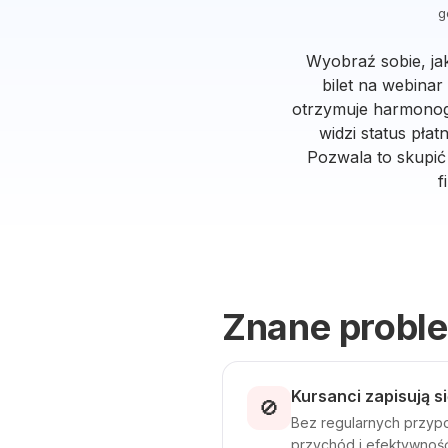
g
Wyobraź sobie, jak
bilet na webinar
otrzymuje harmonogr
widzi status pła
Pozwala to skupić
f
Znane probl
Kursanci zapisują si
🚫
Bez regularnych przypom
przychód i efektywność