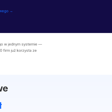
owego →
ego w jednym systemie —
0 firm już korzysta ze
we
ł