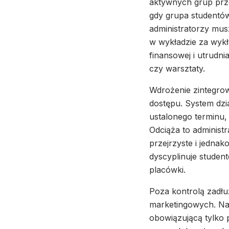
aktywnych grup prze
gdy grupa studentów 
administratorzy mus
w wykładzie za wykł
finansowej i utrud
czy warsztaty.
Wdrożenie zintegro
dostępu. System dzia
ustalonego terminu, 
Odciąża to administ
przejrzyste i jedna
dyscyplinuje studen
placówki.
Poza kontrolą zadłu
marketingowych. Na
obowiązującą tylko p