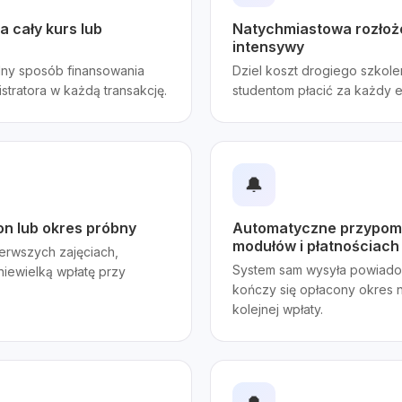
 cały kurs lub
Natychmiastowa rozłożo
intensywy
ny sposób finansowania
Dziel koszt drogiego szkole
tratora w każdą transakcję.
studentom płacić za każdy 
🔔
on lub okres próbny
Automatyczne przypomn
modułów i płatnościach
ierwszych zajęciach,
System sam wysyła powiadom
ewielką wpłatę przy
kończy się opłacony okres na
kolejnej wpłaty.