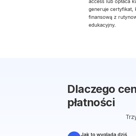
access lub opłaca k
generuje certyfikat,
finansową z rutynowe
edukacyjny.
Dlaczego ce
płatności
Trz
Jak to wygląda dziś