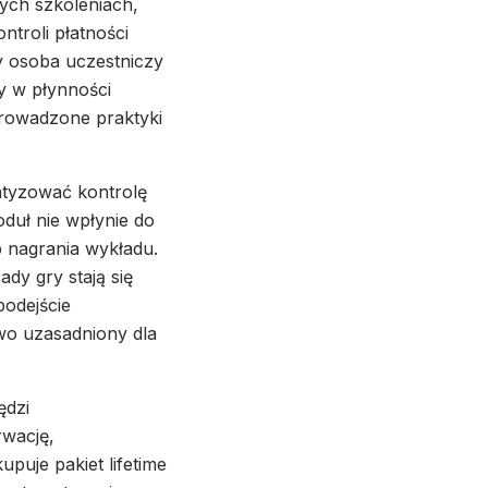
ych szkoleniach,
ntroli płatności
y osoba uczestniczy
y w płynności
rowadzone praktyki
atyzować kontrolę
oduł nie wpłynie do
ub nagrania wykładu.
dy gry stają się
podejście
owo uzasadniony dla
ędzi
rwację,
puje pakiet lifetime