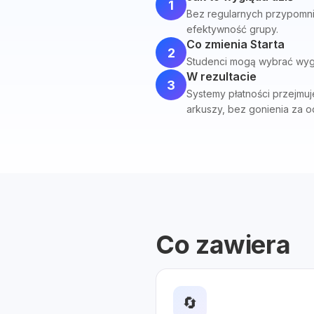
1
Bez regularnych przypomnień
efektywność grupy.
Co zmienia Starta
2
Studenci mogą wybrać wygo
W rezultacie
3
Systemy płatności przejmuj
arkuszy, bez gonienia za 
Co zawiera
🔄