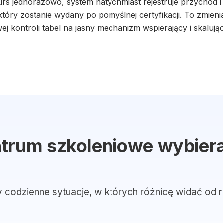
urs jednorazowo, system natychmiast rejestruje przychód 
 który zostanie wydany po pomyślnej certyfikacji. To zmien
j kontroli tabel na jasny mechanizm wspierający i skalują
ntrum szkoleniowe wybier
y codzienne sytuacje, w których różnicę widać od r