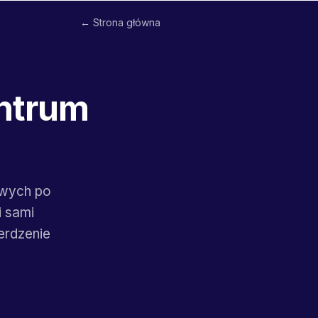
← Strona główna
entrum
owych po
i sami
erdzenie