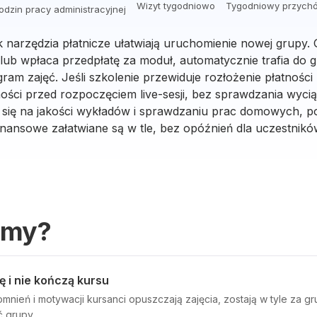
Wizyt tygodniowo
Tygodniowy przych
odzin pracy administracyjnej
 narzędzia płatnicze ułatwiają uruchomienie nowej grupy.
 lub wpłaca przedpłatę za moduł, automatycznie trafia do 
am zajęć. Jeśli szkolenie przewiduje rozłożenie płatności
tności przed rozpoczęciem live-sesji, bez sprawdzania wy
 się na jakości wykładów i sprawdzaniu prac domowych, p
inansowe załatwiane są w tle, bez opóźnień dla uczestnikó
emy?
ę i nie kończą kursu
nień i motywacji kursanci opuszczają zajęcia, zostają w tyle za gru
 grupy.