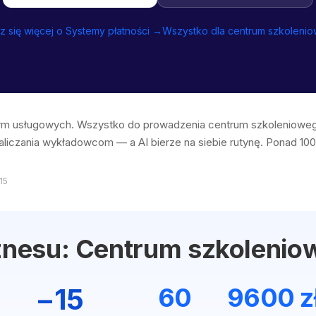
 się więcej o Systemy płatności →
Wszystko dla centrum szkoleni
 firm usługowych. Wszystko do prowadzenia centrum szkoleniow
 naliczania wykładowcom — a AI bierze na siebie rutynę. Ponad 100
15
iznesu: Centrum szkolenio
−15
60
9600 z