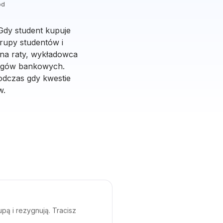
ód
 Gdy student kupuje
grupy studentów i
 na raty, wykładowca
ciągów bankowych.
odczas gdy kwestie
w.
pą i rezygnują. Tracisz