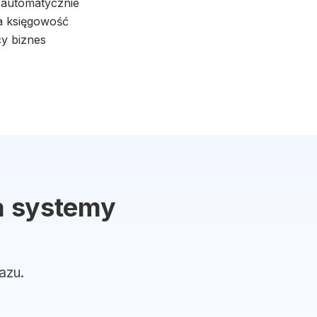
i automatycznie
ia księgowość
cy biznes
a systemy
azu.