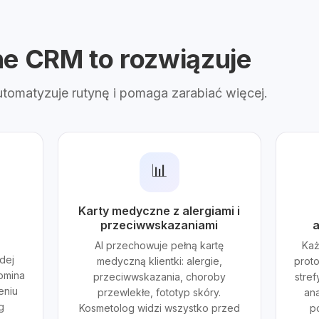
ne CRM to rozwiązuje
automatyzuje rutynę i pomaga zarabiać więcej.
📊
Karty medyczne z alergiami i
przeciwwskazaniami
a
AI przechowuje pełną kartę
Każ
dej
medyczną klientki: alergie,
prot
pomina
przeciwwskazania, choroby
stref
eniu
przewlekłe, fototyp skóry.
ana
g
Kosmetolog widzi wszystko przed
p