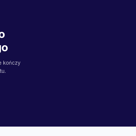
o
go
ie kończy
tu.