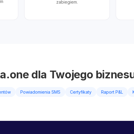
ym
zabiegiem.
ta.one dla Twojego biznes
ientów
Powiadomienia SMS
Certyfikaty
Raport P&L