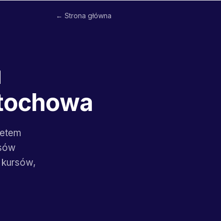
← Strona główna
u
stochowa
netem
rsów
 kursów,