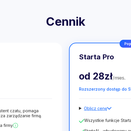
Cennik
Pop
Starta Pro
od
28zł
/
mies
.
Rozszerzony dostęp do S
Oblicz cenę
stent czatu, pomaga
za zarządzanie firmą.
Liczba pracowników
Wszystkie funkcje Starta
a firmy
1
StartaAI - wbudowany a