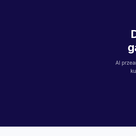
g
AI przea
ku