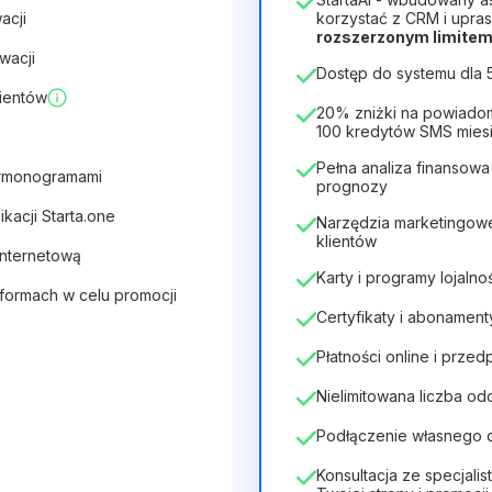
Czas trwania licencji
acji
korzystać z CRM i upras
rozszerzonym limitem 
12
Months
(zniżka -25%)
wacji
Dostęp do systemu dla
28zł
40zł
/
miesiąc
ientów
336zł
za
12
Months
20% zniżki na powiado
100 kredytów SMS mies
Pełna analiza finansowa
armonogramami
prognozy
kacji Starta.one
Narzędzia marketingow
klientów
 internetową
Karty i programy lojaln
tformach w celu promocji
Certyfikaty i abonament
Płatności online i przed
Nielimitowana liczba od
Podłączenie własnego
Konsultacja ze specjalis