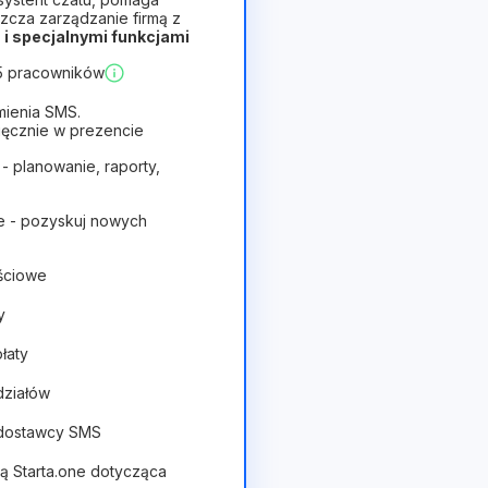
zcza zarządzanie firmą z
i specjalnymi funkcjami
Opłacalny
 5 pracowników
mienia SMS.
ięcznie w prezencie
 - planowanie, raporty,
e - pozyskuj nowych
ościowe
y
płaty
działów
 dostawcy SMS
tą Starta.one dotycząca