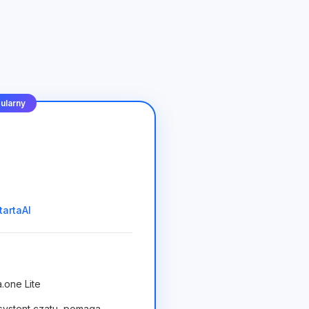
ularny
tartaAI
.one Lite
systent czatu, pomaga