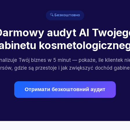
🔍 Безкоштовно
Darmowy audyt AI Twojeg
abinetu kosmetologiczne
nalizuje Twój biznes w 5 minut — pokaże, ile klientek n
rsów, gdzie są przestoje i jak zwiększyć dochód gabine
Отримати безкоштовний аудит