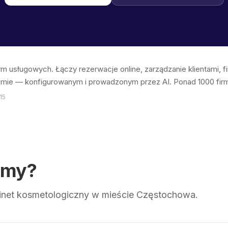
irm usługowych. Łączy rezerwacje online, zarządzanie klientami, 
emie — konfigurowanym i prowadzonym przez AI. Ponad 1000 firm 
15
emy?
net kosmetologiczny w mieście Częstochowa.