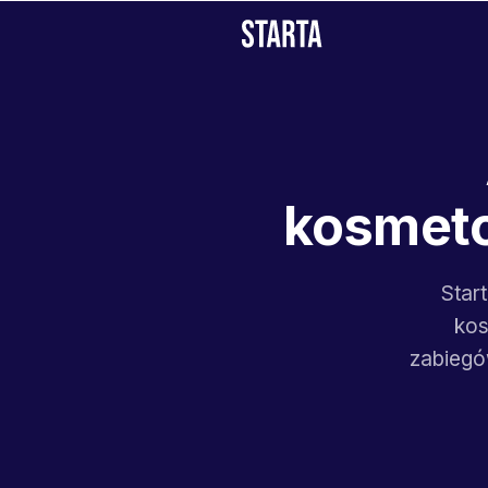
kosmeto
Star
kos
zabiegó