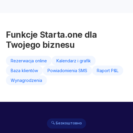
Funkcje Starta.one dla
Twojego biznesu
Rezerwacja online
Kalendarz i grafik
Baza klientów
Powiadomienia SMS
Raport P&L
Wynagrodzenia
🔍 Безкоштовно