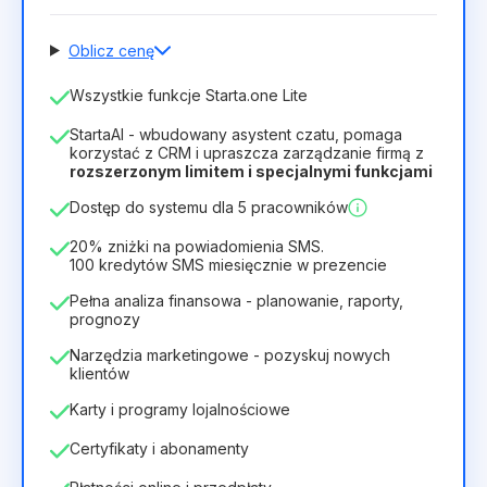
Oblicz cenę
Liczba pracowników
Wszystkie funkcje Starta.one Lite
1
StartaAI - wbudowany asystent czatu, pomaga
Czas trwania licencji
korzystać z CRM i upraszcza zarządzanie firmą z
rozszerzonym limitem i specjalnymi funkcjami
12
Months
(zniżka -25%)
Opłacalny
Dostęp do systemu dla 5 pracowników
28zł
40zł
/
miesiąc
336zł
za
12
Months
20% zniżki na powiadomienia SMS.
100 kredytów SMS miesięcznie w prezencie
Pełna analiza finansowa - planowanie, raporty,
prognozy
Narzędzia marketingowe - pozyskuj nowych
klientów
Karty i programy lojalnościowe
Certyfikaty i abonamenty