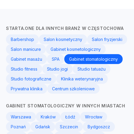
STARTA.ONE DLA INNYCH BRANŻ W CZĘSTOCHOWA
Barbershop
Salon kosmetyczny
Salon fryzjerski
Salon manicure
Gabinet kosmetologiczny
Gabinet masażu
SPA
Gabinet stomatologiczny
Studio fitness
Studio jogi
Studio tatuażu
Studio fotograficzne
Klinika weterynaryjna
Prywatna klinika
Centrum szkoleniowe
GABINET STOMATOLOGICZNY W INNYCH MIASTACH
Warszawa
Kraków
Łódź
Wrocław
Poznań
Gdańsk
Szczecin
Bydgoszcz