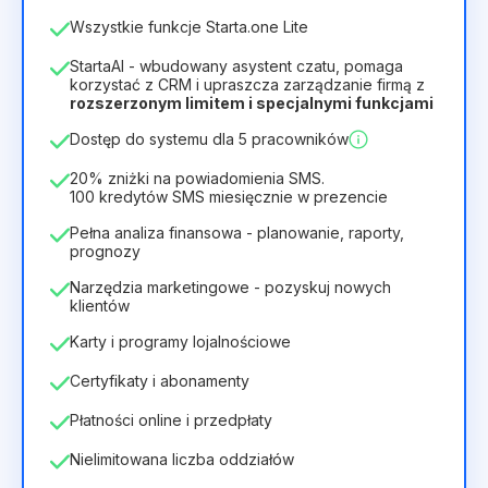
Liczba pracowników
Wszystkie funkcje Starta.one Lite
1
StartaAI - wbudowany asystent czatu, pomaga
Czas trwania licencji
korzystać z CRM i upraszcza zarządzanie firmą z
rozszerzonym limitem i specjalnymi funkcjami
12
Months
(zniżka -25%)
Opłacalny
Dostęp do systemu dla 5 pracowników
28zł
40zł
/
miesiąc
336zł
za
12
Months
20% zniżki na powiadomienia SMS.
100 kredytów SMS miesięcznie w prezencie
Pełna analiza finansowa - planowanie, raporty,
prognozy
Narzędzia marketingowe - pozyskuj nowych
klientów
Karty i programy lojalnościowe
Certyfikaty i abonamenty
Płatności online i przedpłaty
Nielimitowana liczba oddziałów