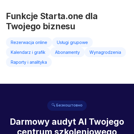
Funkcje Starta.one dla
Twojego biznesu
Rezerwacja online
Usługi grupowe
Kalendarz i grafik
Abonamenty
Wynagrodzenia
Raporty i analityka
🔍 Безкоштовно
Darmowy audyt AI Twojego
centrum szkoleniowego