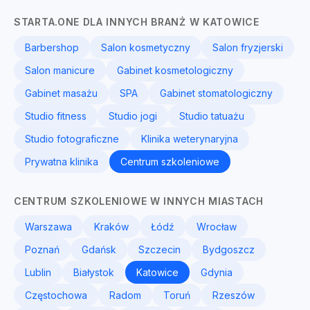
STARTA.ONE DLA INNYCH BRANŻ W KATOWICE
Barbershop
Salon kosmetyczny
Salon fryzjerski
Salon manicure
Gabinet kosmetologiczny
Gabinet masażu
SPA
Gabinet stomatologiczny
Studio fitness
Studio jogi
Studio tatuażu
Studio fotograficzne
Klinika weterynaryjna
Prywatna klinika
Centrum szkoleniowe
CENTRUM SZKOLENIOWE W INNYCH MIASTACH
Warszawa
Kraków
Łódź
Wrocław
Poznań
Gdańsk
Szczecin
Bydgoszcz
Lublin
Białystok
Katowice
Gdynia
Częstochowa
Radom
Toruń
Rzeszów