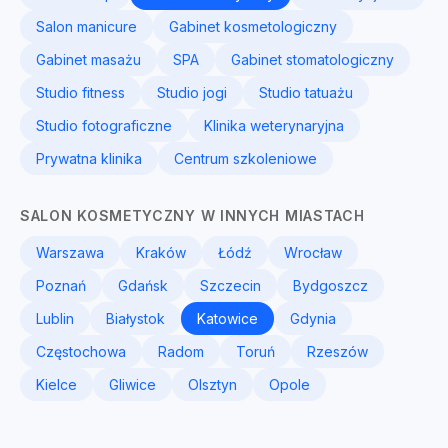
Salon manicure
Gabinet kosmetologiczny
Gabinet masażu
SPA
Gabinet stomatologiczny
Studio fitness
Studio jogi
Studio tatuażu
Studio fotograficzne
Klinika weterynaryjna
Prywatna klinika
Centrum szkoleniowe
SALON KOSMETYCZNY W INNYCH MIASTACH
Warszawa
Kraków
Łódź
Wrocław
Poznań
Gdańsk
Szczecin
Bydgoszcz
Lublin
Białystok
Katowice
Gdynia
Częstochowa
Radom
Toruń
Rzeszów
Kielce
Gliwice
Olsztyn
Opole