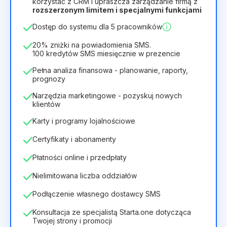
korzystać z CRM i upraszcza zarządzanie firmą z
rozszerzonym limitem i specjalnymi funkcjami
12
Months
(zniżka -25%)
Opłacalny
Dostęp do systemu dla 5 pracowników
28zł
40zł
/
miesiąc
336zł
za
12
Months
20% zniżki na powiadomienia SMS.
100 kredytów SMS miesięcznie w prezencie
Pełna analiza finansowa - planowanie, raporty,
prognozy
Narzędzia marketingowe - pozyskuj nowych
klientów
Karty i programy lojalnościowe
Certyfikaty i abonamenty
Płatności online i przedpłaty
Nielimitowana liczba oddziałów
Podłączenie własnego dostawcy SMS
Konsultacja ze specjalistą Starta.one dotycząca
Twojej strony i promocji