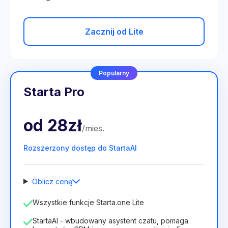
Zacznij od Lite
Popularny
Starta Pro
od
28zł
/
mies
.
Rozszerzony dostęp do StartaAI
Oblicz cenę
Liczba pracowników
Wszystkie funkcje Starta.one Lite
1
StartaAI - wbudowany asystent czatu, pomaga
Czas trwania licencji