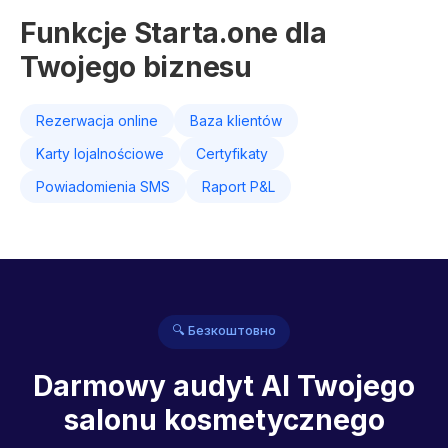
Funkcje Starta.one dla
Twojego biznesu
Rezerwacja online
Baza klientów
Karty lojalnościowe
Certyfikaty
Powiadomienia SMS
Raport P&L
🔍 Безкоштовно
Darmowy audyt AI Twojego
salonu kosmetycznego