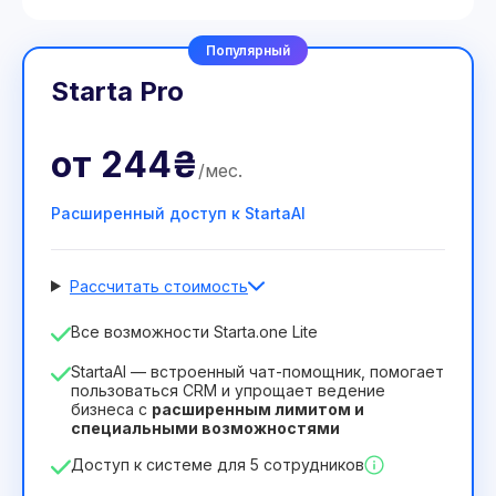
Популярный
Starta Pro
от
244₴
/
мес
.
Расширенный доступ к StartaAI
Рассчитать стоимость
Количество сотрудников
Все возможности Starta.one Lite
1
StartaAI — встроенный чат-помощник, помогает
Срок действия лицензии
пользоваться CRM и упрощает ведение
бизнеса с
расширенным лимитом и
12
Months
(скидка -25%)
Выгодный
специальными возможностями
244₴
349₴
/
месяц
Доступ к системе для 5 сотрудников
2932₴
за
12
Months