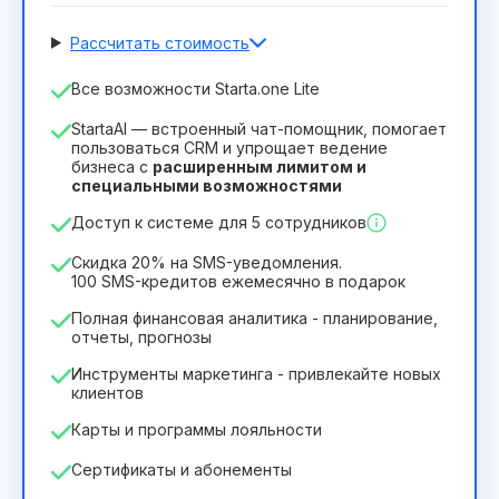
Рассчитать стоимость
Количество сотрудников
Все возможности Starta.one Lite
1
StartaAI — встроенный чат-помощник, помогает
Срок действия лицензии
пользоваться CRM и упрощает ведение
бизнеса с
расширенным лимитом и
12
Months
(скидка -25%)
Выгодный
специальными возможностями
244₴
349₴
/
месяц
Доступ к системе для 5 сотрудников
2932₴
за
12
Months
Скидка 20% на SMS-уведомления.
100 SMS-кредитов ежемесячно в подарок
Полная финансовая аналитика - планирование,
отчеты, прогнозы
Инструменты маркетинга - привлекайте новых
клиентов
Карты и программы лояльности
Сертификаты и абонементы