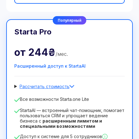
Популярный
Starta Pro
от
244₴
/
мес
.
Расширенный доступ к StartaAI
Рассчитать стоимость
Количество сотрудников
Все возможности Starta.one Lite
1
StartaAI — встроенный чат-помощник, помогает
Срок действия лицензии
пользоваться CRM и упрощает ведение
бизнеса с
расширенным лимитом и
12
Months
(скидка -25%)
Выгодный
специальными возможностями
244₴
349₴
/
месяц
Доступ к системе для 5 сотрудников