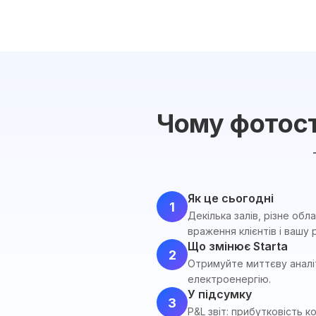
Чому фотосту
Як це сьогодні
1
Декілька залів, різне обл
враження клієнтів і вашу 
Що змінює Starta
2
Отримуйте миттєву аналі
електроенергію.
У підсумку
3
P&L звіт: прибутковість к