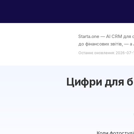
Starta.one — AI CRM для 
до фінансових звітів, — а
Останнє оновлення: 2026-07-
Цифри для б
Коли фотостуд