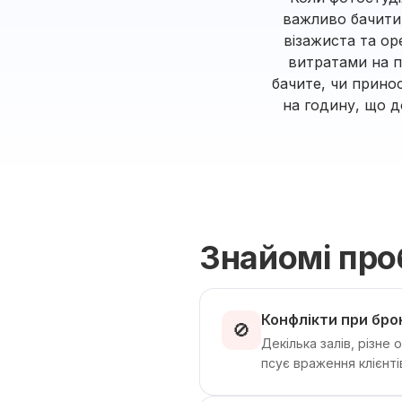
важливо бачити 
візажиста та ор
витратами на п
бачите, чи прино
на годину, що д
Знайомі пр
Конфлікти при бро
🚫
Декілька залів, різне
псує враження клієнті