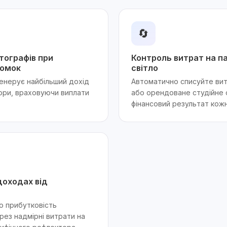
🔄
тографів при
Контроль витрат на п
йомок
світло
генерує найбільший дохід
Автоматично списуйте вит
ори, враховуючи виплати
або орендоване студійне 
фінансовий результат кожн
доходах від
о прибутковість
рез надмірні витрати на