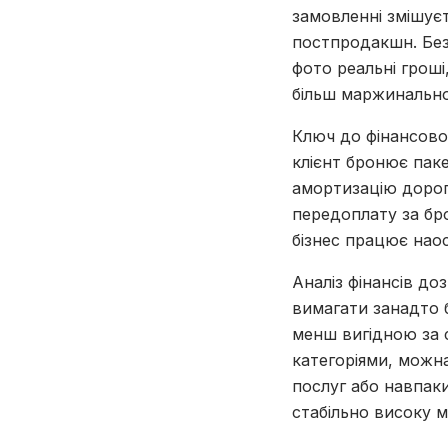
замовленні змішуєт
постпродакшн. Без
фото реальні гроші
більш маржинально
Ключ до фінансовог
клієнт бронює паке
амортизацію дорого
передоплату за бро
бізнес працює наос
Аналіз фінансів д
вимагати занадто б
менш вигідною за 
категоріями, можн
послуг або навпак
стабільно високу 