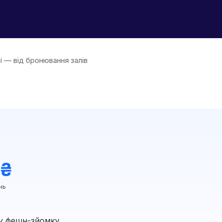
і — від бронювання залів
 ₴
нь
у фешн-зйомку,