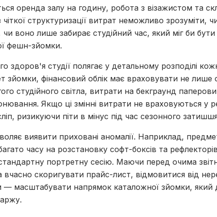
ься оренда залу на годину, робота з візажистом та с
 чіткої структуризації витрат неможливо зрозуміти, ч
, чи воно лише забирає студійний час, який міг би бут
ї фешн-зйомки.
о здоров'я студії полягає у детальному розподілі кожн
т зйомки, фінансовий облік має враховувати не лише с
го студійного світла, витрати на бекграунд паперовий
нювання. Якщо ці змінні витрати не враховуються у р
ліп, ризикуючи піти в мінус під час сезонного затишшя
озволяє виявити приховані аномалії. Наприклад, предм
агато часу на розстановку софт-боксів та рефлекторів
стандартну портретну сесію. Маючи перед очима звітн
а вчасно скоригувати прайс-лист, відмовитися від не
и — масштабувати напрямок каталожної зйомки, який
маржу.