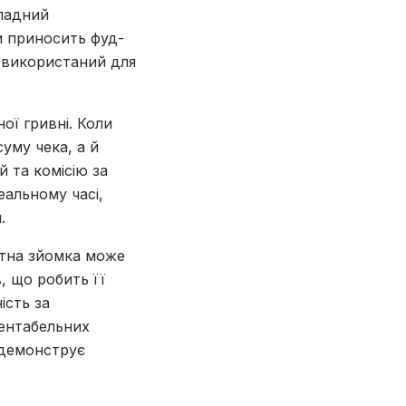
кладний
и приносить фуд-
и використаний для
ої гривні. Коли
уму чека, а й
 та комісію за
еальному часі,
.
етна зйомка може
, що робить її
ість за
рентабельних
 демонструє