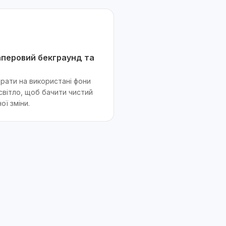
аперовий бекграунд та
рати на використані фони
світло, щоб бачити чистий
ої зміни.