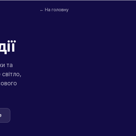
← На головну
дії
ки та
 світло,
сового
e