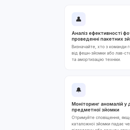
👤
Аналіз ефективності фо
проведенні пакетних з
Визначайте, хто з команди 
від фешн-зйомки або лав-ст
та амортизацію техніки.
🔔
Моніторинг аномалій у 
предметної зйомки
Отримуйте сповіщення, якщ
каталожної зйомки падає че