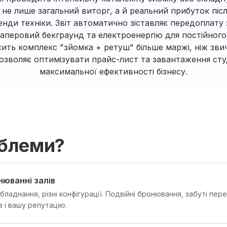
не лише загальний виторг, а й реальний прибуток піс
енди техніки. Звіт автоматично зіставляє передоплату
аперовий бекграунд та електроенергію для постійного с
сить комплекс "зйомка + ретуш" більше маржі, ніж зви
озволяє оптимізувати прайс-лист та завантаження сту
максимальної ефективності бізнесу.
облеми?
нюванні залів
 обладнання, різні конфігурації. Подвійні бронювання, забуті пе
в і вашу репутацію.