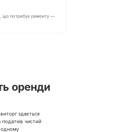
ув, що потребує ремонту —
ть оренди
 виторг здається
а податків чистий
в одному