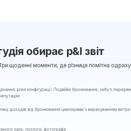
дія обирає p&l звіт
Три щоденні моменти, де різниця помітна одразу
аднання, різні конфігурації. Подвійні бронювання, забуті перер
репутацію.
тику доходів від бронювання циклорами з вирахуванням витрат
ожного залу, послуги, фотографа