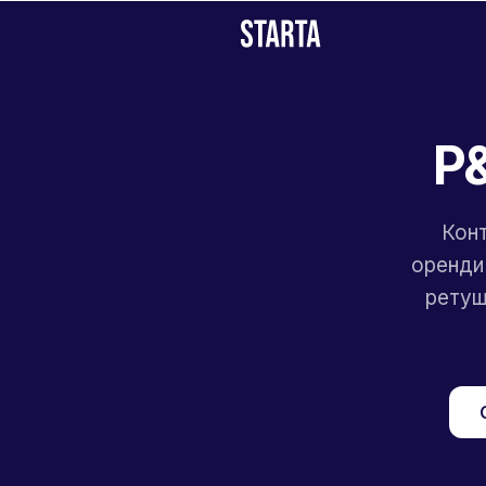
P&
Конт
оренди 
ретуш