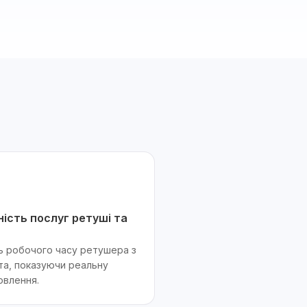
сть послуг ретуші та
ь робочого часу ретушера з
та, показуючи реальну
овлення.