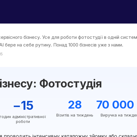
сервісного бізнесу. Усе для роботи фотостудії в одній систем
 AI бере на себе рутину. Понад 1000 бізнесів уже з нами.
15
ізнесу: Фотостудія
−15
28
70 000
Візитів на тиждень
Виручка на тижде
годин адміністративної
роботи
ія проводить інтенсивну каталожну зйомку або складн