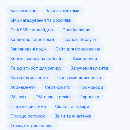
База клієнтів
Чати з клієнтами
SMS нагадування та розсилки
Свій SMS-провайдер
Онлайн-запис
Календар та розклад
Групові послуги
Заплановані події
Сайт для бронювання
Кнопка запису на вебсайт
Замовлення
Telegram-бот для запису
Залучення клієнтів
Картки лояльності
Програми лояльності
Абонементи
Сертифікати
Промокоди
P&L звіт
P&L план і трекінг
Зарплати
Платіжні системи
Склад та товари
Оренда ресурсів
Звіти та аналітика
Техкарти для послуг