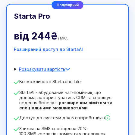
Популярний
Starta Pro
від
244₴
/
міс
.
Розширений доступ до StartaAI
Розрахувати вартість
Кількість співробітників
Всі можливості Starta.one Lite
1
StartaAI - вбудований чат-помічник, що
Тривалість ліцензії
допомагає користуватись CRM та спрощує
ведення бізнесу з
розширеним лімітом та
12
Months
(знижка -25%)
Вигідний
спеціальними можливостями
244₴
349₴
/
місяць
Доступ до системи для 5 співробітників
2932₴
за
12
Months
Знижка на SMS сповіщення 20%.
100 SMS кредитів щомісяця у подарунок