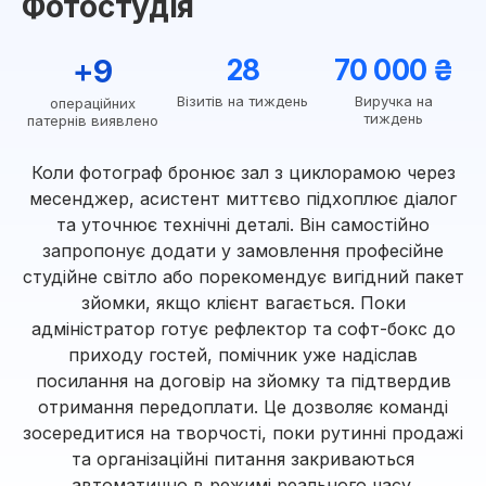
Фотостудія
+9
28
70 000 ₴
Візитів на тиждень
Виручка на
операційних
тиждень
патернів виявлено
Коли фотограф бронює зал з циклорамою через
месенджер, асистент миттєво підхоплює діалог
та уточнює технічні деталі. Він самостійно
запропонує додати у замовлення професійне
студійне світло або порекомендує вигідний пакет
зйомки, якщо клієнт вагається. Поки
адміністратор готує рефлектор та софт-бокс до
приходу гостей, помічник уже надіслав
посилання на договір на зйомку та підтвердив
отримання передоплати. Це дозволяє команді
зосередитися на творчості, поки рутинні продажі
та організаційні питання закриваються
автоматично в режимі реального часу.