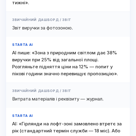
тижні».
ЗВИЧАЙНИЙ ДАШБОРД / ЗВІТ
Звіт виручки за фотозоною.
STARTA AI
AI пише: «Зона з природним світлом дає 38%
виручки при 25% від загальної площі.
Розгляньте підняття ціни на 12% — попит у
пікові години значно перевищує пропозицію».
ЗВИЧАЙНИЙ ДАШБОРД / ЗВІТ
Витрата матеріалів і реквізиту — журнал.
STARTA AI
AI: «Гірлянди на лофт-зоні замовлено втретє за
рік (стандартний термін служби — 18 міс). Або