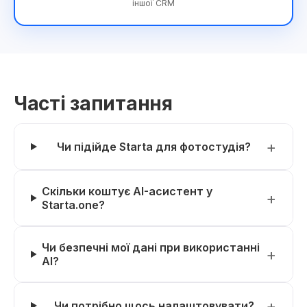
іншої CRM
Часті запитання
Чи підійде Starta для фотостудія?
Скільки коштує AI-асистент у
Starta.one?
Чи безпечні мої дані при використанні
AI?
Чи потрібно щось налаштовувати?