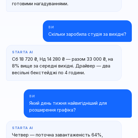
готовими нагадуваннями.
ВИ
Скільки заробила студія за вихідні?
STARTA AI
Сб 18 720 ₴, Нд 14 280 ₴ — разом 33 000 ₴, на
8% вище за середні вихідні. Драйвер — два
весільні бекстейджі по 4 години.
ВИ
Який день тижня найвигідніший для
розширення графіка?
STARTA AI
Четвер — поточна завантаженість 64%,