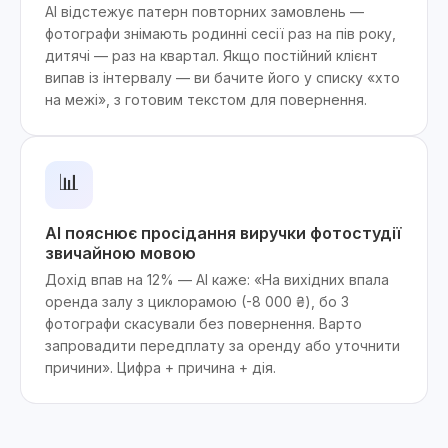
AI відстежує патерн повторних замовлень —
фотографи знімають родинні сесії раз на пів року,
дитячі — раз на квартал. Якщо постійний клієнт
випав із інтервалу — ви бачите його у списку «хто
на межі», з готовим текстом для повернення.
📊
AI пояснює просідання виручки фотостудії
звичайною мовою
Дохід впав на 12% — AI каже: «На вихідних впала
оренда залу з циклорамою (-8 000 ₴), бо 3
фотографи скасували без повернення. Варто
запровадити передплату за оренду або уточнити
причини». Цифра + причина + дія.