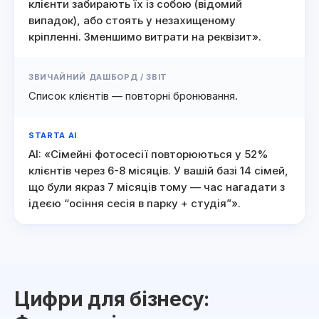
клієнти забирають їх із собою (відомий
випадок), або стоять у незахищеному
кріпленні. Зменшимо витрати на реквізит».
ЗВИЧАЙНИЙ ДАШБОРД / ЗВІТ
Список клієнтів — повторні бронювання.
STARTA AI
AI: «Сімейні фотосесії повторюються у 52%
клієнтів через 6-8 місяців. У вашій базі 14 сімей,
що були якраз 7 місяців тому — час нагадати з
ідеєю “осіння сесія в парку + студія”».
Цифри для бізнесу: