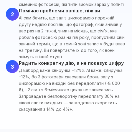
сімейних фотосесій, які типи зйомок зараз у попиті.
Помічає проблеми раніше, ніж ви
2
AI сам бачить, що зал з циклорамою порожній
другу неділю поспіль, що фотограф, який знімав у
вас раз на 2 тижні, зник на місяць, що сім'я, яка
робила фотосесію раз на пів року, пропустила свій
звичний термін, що в темній зоні запис у будні впав
на третину. Ви повертаєте їх до того, як вони
знімуть в іншій студії.
Радить конкретну дію, а не показує цифру
3
Дашборд каже «виручка −12%». AI каже: «Виручка
−12%, бо 3 фотографи скасували бронь залу з
циклорамою на вихідні без передоплати (-8 000
₴), і 2 сім'ї з 6-місячного циклу не записались.
Запровадьте безповоротну передплату 30% на
пікові слоти вихідних — за моделлю скоротить
скасування з 14% до 4%».