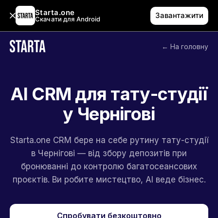
Starta.one
Завантажити
Скачати для Android
← На головну
AI CRM для тату-студії
у Чернігові
Starta.one CRM бере на себе рутину тату-студії
в Чернігові — від збору депозитів при
бронюванні до контролю багатосеансових
проєктів. Ви робите мистецтво, AI веде бізнес.
Спробувати безкоштовно