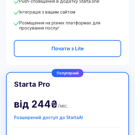
Push-сповіщення в додатку Starta.one
Інтеграція з вашим сайтом
Розміщення на різних платформах для
просування послуг
Почати з Lite
Популярний
Starta Pro
від
244₴
/
міс
.
Розширений доступ до StartaAI