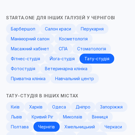
STARTA.ONE ДЛЯ ІНШИХ ГАЛУЗЕЙ У ЧЕРНІГОВІ
Барбершоп
Салон краси
Перукарня
Манікюрний салон
Косметологія
Масажний кабінет
СПА
Стоматологія
Фітнес-студія
Йога-студія
Тату-студія
Фотостудія
Ветеринарна клініка
Приватна клініка
Навчальний центр
ТАТУ-СТУДІЯ В ІНШИХ МІСТАХ
Київ
Харків
Одеса
Дніпро
Запоріжжя
Львів
Кривий Ріг
Миколаїв
Вінниця
Полтава
Чернігів
Хмельницький
Черкаси