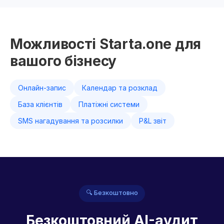
Можливості Starta.one для
вашого бізнесу
Онлайн-запис
Календар та розклад
База клієнтів
Платіжні системи
SMS нагадування та розсилки
P&L звіт
🔍 Безкоштовно
Безкоштовний AI-аудит