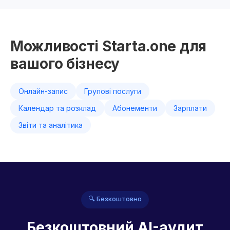
Можливості Starta.one для
вашого бізнесу
Онлайн-запис
Групові послуги
Календар та розклад
Абонементи
Зарплати
Звіти та аналітика
🔍 Безкоштовно
Безкоштовний AI-аудит