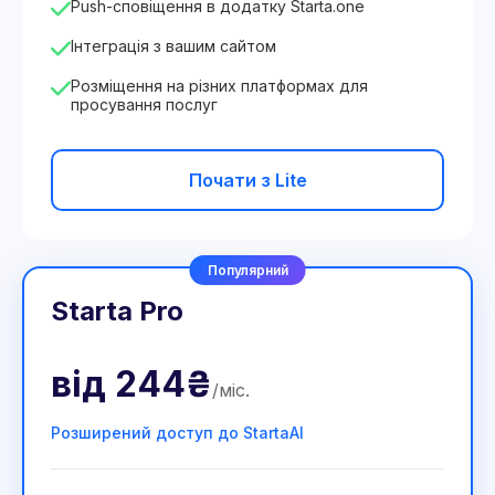
Push-сповіщення в додатку Starta.one
Інтеграція з вашим сайтом
Розміщення на різних платформах для
просування послуг
Почати з Lite
Популярний
Starta Pro
від
244₴
/
міс
.
Розширений доступ до StartaAI