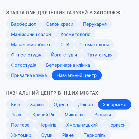
STARTA.ONE ДЛЯ ІНШИХ ГАЛУЗЕЙ У ЗАПОРІЖЖІ
Барбершоп
Салон краси
Перукарня
Манікюрний салон
Косметологія
Масажний кабінет
СПА
Стоматологія
Фітнес-студія
Йога-студія
Тату-студія
Фотостудія
Ветеринарна клініка
Приватна клініка
Навчальний центр
НАВЧАЛЬНИЙ ЦЕНТР В ІНШИХ МІСТАХ
Київ
Харків
Одеса
Дніпро
Запоріжжя
Львів
Кривий Ріг
Миколаїв
Вінниця
Полтава
Чернігів
Хмельницький
Черкаси
Житомир
Суми
Рівне
Тернопіль