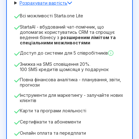
Розрахувати вартість
Кількість співробітників
Всі можливості Starta.one Lite
1
StartaAI - вбудований чат-помічник, що
Тривалість ліцензії
допомагає користуватись CRM та спрощує
ведення бізнесу з
розширеним лімітом та
12
Months
(знижка -25%)
Вигідний
спеціальними можливостями
244₴
349₴
/
місяць
Доступ до системи для 5 співробітників
2932₴
за
12
Months
Знижка на SMS сповіщення 20%.
100 SMS кредитів щомісяця у подарунок
Повна фінансова аналітика - планування, звіти,
прогнози
Інструменти для маркетингу - залучайте нових
клієнтів
Карти та програми лояльності
Сертифікати та абонементи
Онлайн оплата та передплати