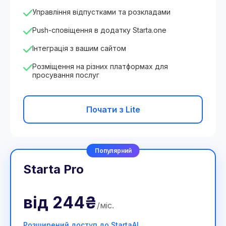
Управління відпустками та розкладами
Push-сповіщення в додатку Starta.one
Інтеграція з вашим сайтом
Розміщення на різних платформах для
просування послуг
Почати з Lite
Популярний
Starta Pro
від
244₴
/
міс
.
Розширений доступ до StartaAI