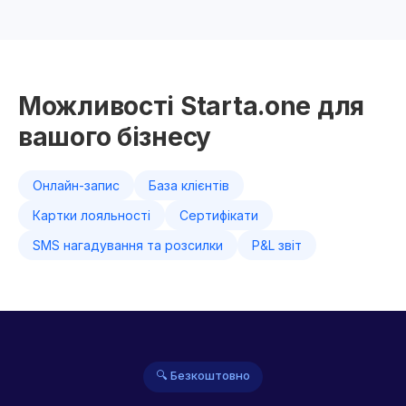
Можливості Starta.one для
вашого бізнесу
Онлайн-запис
База клієнтів
Картки лояльності
Сертифікати
SMS нагадування та розсилки
P&L звіт
🔍 Безкоштовно