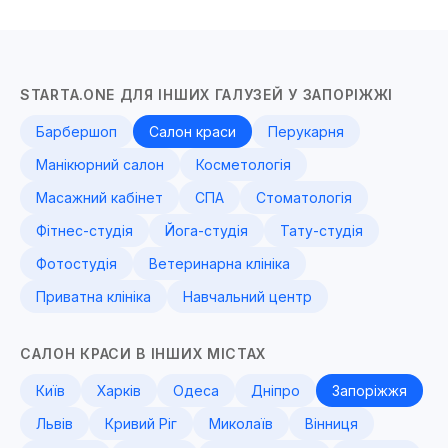
STARTA.ONE ДЛЯ ІНШИХ ГАЛУЗЕЙ У ЗАПОРІЖЖІ
Барбершоп
Салон краси
Перукарня
Манікюрний салон
Косметологія
Масажний кабінет
СПА
Стоматологія
Фітнес-студія
Йога-студія
Тату-студія
Фотостудія
Ветеринарна клініка
Приватна клініка
Навчальний центр
САЛОН КРАСИ В ІНШИХ МІСТАХ
Київ
Харків
Одеса
Дніпро
Запоріжжя
Львів
Кривий Ріг
Миколаїв
Вінниця