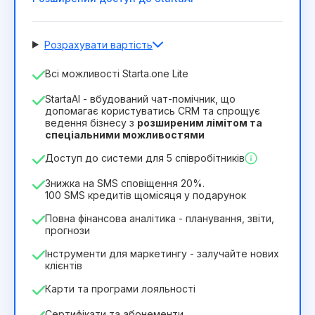
Розрахувати вартість
Кількість співробітників
Всі можливості Starta.one Lite
1
StartaAI - вбудований чат-помічник, що
Тривалість ліцензії
допомагає користуватись CRM та спрощує
ведення бізнесу з
розширеним лімітом та
12
Months
(знижка -25%)
Вигідний
спеціальними можливостями
244₴
349₴
/
місяць
Доступ до системи для 5 співробітників
2932₴
за
12
Months
Знижка на SMS сповіщення 20%.
100 SMS кредитів щомісяця у подарунок
Повна фінансова аналітика - планування, звіти,
прогнози
Інструменти для маркетингу - залучайте нових
клієнтів
Карти та програми лояльності
Сертифікати та абонементи