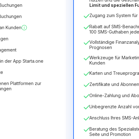
 Buchungen
Limit und speziellen 
12
Months
(Rabatt -25%)
V
Zugang zum System für 5
 Buchungen
6.29€
8.99€
/
Monat
75.52€
für
12
Months
Rabatt auf SMS-Benach
 an Kunden
100 SMS-Guthaben jede
ngen
Vollständige Finanzanaly
Prognosen
nagement
Werkzeuge für Marketin
in der App Starta.one
Kunden
te
Karten und Treueprog
enen Plattformen zur
Zertifikate und Abonne
tungen
Online-Zahlung und Ab
Unbegrenzte Anzahl von 
Anschluss Ihres SMS-An
Beratung des Spezialist
Seite und Promotion