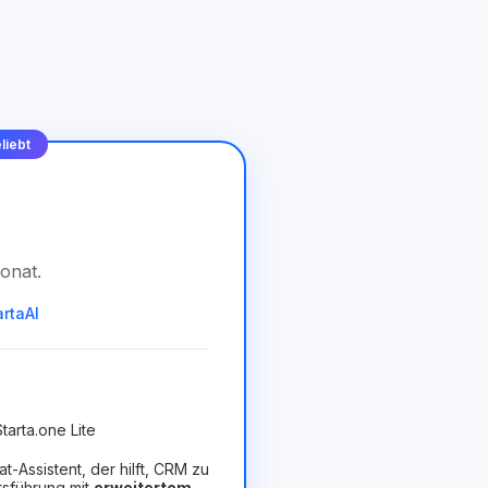
liebt
onat
.
artaAI
tarta.one Lite
hat-Assistent, der hilft, CRM zu
tsführung mit
erweitertem