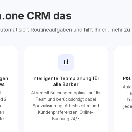
ta.one CRM das
 automatisiert Routineaufgaben und hilft Ihnen, mehr zu
📊
ngen
Intelligente Teamplanung für
P&L
ws
alle Barber
Auto
sh-
AI verteilt Buchungen optimal auf Ihr
nd 2
Team und berücksichtigt dabei
Tr
.
Spezialisierung, Arbeitszeiten und
jede
en
Kundenpräferenzen. Online-
ste
Buchung 24/7.