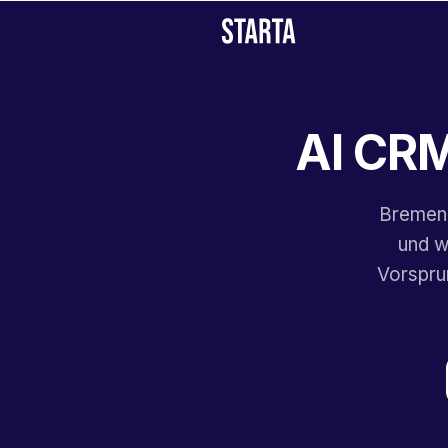
AI CRM
Bremen 
und w
Vorspru