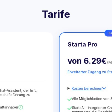
Tarife
Be
Starta Pro
von
6.29€
/
M
Erweiterter Zugang zu St
Kosten berechnen
hat-Assistent, der hilft,
schäftsführung zu
Anzahl der Mitarbeiter
Alle Möglichkeiten von S
1
äftsinhaber
StartaAI - integrierter C
Dauer der Lizenz
nutzen und die Geschäf