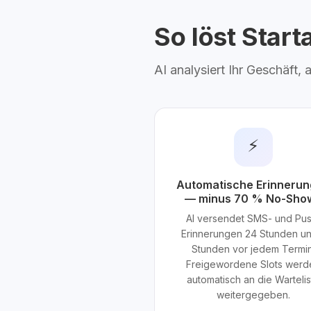
So löst Star
AI analysiert Ihr Geschäft,
⚡
Automatische Erinneru
— minus 70 % No-Sho
AI versendet SMS- und Pu
Erinnerungen 24 Stunden u
Stunden vor jedem Termin
Freigewordene Slots werd
automatisch an die Warteli
weitergegeben.