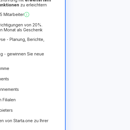
Funktionen
zu erleichtern
orteilhaft
 Mitarbeiter
richtigungen von 20%.
n Monat als Geschenk
se - Planung, Berichte,
g - gewinnen Sie neue
ramme
ments
onnements
Filialen
bieters
en von Starta.one zu Ihrer