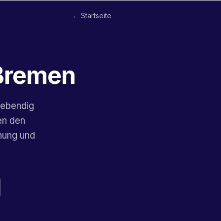
← Startseite
 Bremen
lebendig
en den
nung und