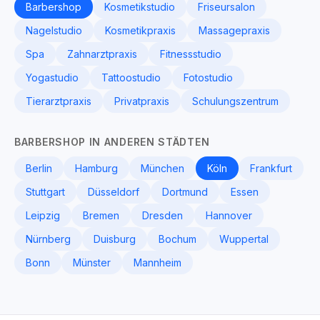
Barbershop
Kosmetikstudio
Friseursalon
Nagelstudio
Kosmetikpraxis
Massagepraxis
Spa
Zahnarztpraxis
Fitnessstudio
Yogastudio
Tattoostudio
Fotostudio
Tierarztpraxis
Privatpraxis
Schulungszentrum
BARBERSHOP IN ANDEREN STÄDTEN
Berlin
Hamburg
München
Köln
Frankfurt
Stuttgart
Düsseldorf
Dortmund
Essen
Leipzig
Bremen
Dresden
Hannover
Nürnberg
Duisburg
Bochum
Wuppertal
Bonn
Münster
Mannheim