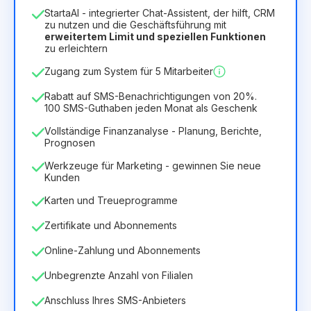
1
StartaAI - integrierter Chat-Assistent, der hilft, CRM
Dauer der Lizenz
zu nutzen und die Geschäftsführung mit
erweitertem Limit und speziellen Funktionen
12
Months
(Rabatt -25%)
Vorteilhaft
zu erleichtern
6.29€
8.99€
/
Monat
Zugang zum System für 5 Mitarbeiter
75.52€
für
12
Months
Rabatt auf SMS-Benachrichtigungen von 20%.
100 SMS-Guthaben jeden Monat als Geschenk
Vollständige Finanzanalyse - Planung, Berichte,
Prognosen
Werkzeuge für Marketing - gewinnen Sie neue
Kunden
Karten und Treueprogramme
Zertifikate und Abonnements
Online-Zahlung und Abonnements
Unbegrenzte Anzahl von Filialen
Anschluss Ihres SMS-Anbieters