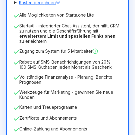
Kosten berechnen
Anzahl der Mitarbeiter
Alle Möglichkeiten von Starta.one Lite
1
StartaAI - integrierter Chat-Assistent, der hilft, CRM
Dauer der Lizenz
zu nutzen und die Geschäftsführung mit
erweitertem Limit und speziellen Funktionen
12
Months
(Rabatt -25%)
Vorteilhaft
zu erleichtern
6.29€
8.99€
/
Monat
Zugang zum System für 5 Mitarbeiter
75.52€
für
12
Months
Rabatt auf SMS-Benachrichtigungen von 20%.
100 SMS-Guthaben jeden Monat als Geschenk
Vollständige Finanzanalyse - Planung, Berichte,
Prognosen
Werkzeuge für Marketing - gewinnen Sie neue
Kunden
Karten und Treueprogramme
Zertifikate und Abonnements
Online-Zahlung und Abonnements