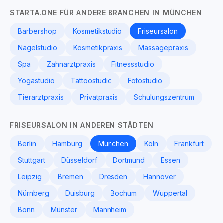
STARTA.ONE FÜR ANDERE BRANCHEN IN MÜNCHEN
Barbershop
Kosmetikstudio
Friseursalon
Nagelstudio
Kosmetikpraxis
Massagepraxis
Spa
Zahnarztpraxis
Fitnessstudio
Yogastudio
Tattoostudio
Fotostudio
Tierarztpraxis
Privatpraxis
Schulungszentrum
FRISEURSALON IN ANDEREN STÄDTEN
Berlin
Hamburg
München
Köln
Frankfurt
Stuttgart
Düsseldorf
Dortmund
Essen
Leipzig
Bremen
Dresden
Hannover
Nürnberg
Duisburg
Bochum
Wuppertal
Bonn
Münster
Mannheim