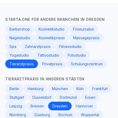
STARTA.ONE FÜR ANDERE BRANCHEN IN DRESDEN
Barbershop
Kosmetikstudio
Friseursalon
Nagelstudio
Kosmetikpraxis
Massagepraxis
Spa
Zahnarztpraxis
Fitnessstudio
Yogastudio
Tattoostudio
Fotostudio
Tierarztpraxis
Privatpraxis
Schulungszentrum
TIERARZTPRAXIS IN ANDEREN STÄDTEN
Berlin
Hamburg
München
Köln
Frankfurt
Stuttgart
Düsseldorf
Dortmund
Essen
Leipzig
Bremen
Dresden
Hannover
Nürnberg
Duisburg
Bochum
Wuppertal