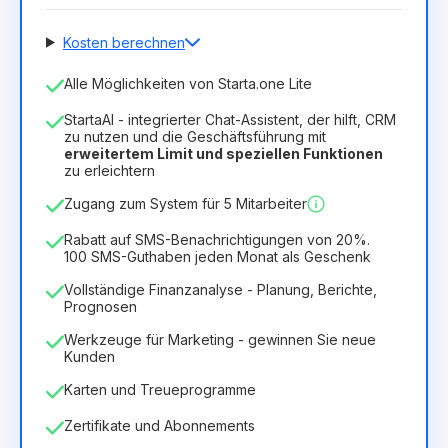
Kosten berechnen
Anzahl der Mitarbeiter
Alle Möglichkeiten von Starta.one Lite
1
StartaAI - integrierter Chat-Assistent, der hilft, CRM
Dauer der Lizenz
zu nutzen und die Geschäftsführung mit
erweitertem Limit und speziellen Funktionen
12
Months
(Rabatt -25%)
Vorteilhaft
zu erleichtern
6.29€
8.99€
/
Monat
Zugang zum System für 5 Mitarbeiter
75.52€
für
12
Months
Rabatt auf SMS-Benachrichtigungen von 20%.
100 SMS-Guthaben jeden Monat als Geschenk
Vollständige Finanzanalyse - Planung, Berichte,
Prognosen
Werkzeuge für Marketing - gewinnen Sie neue
Kunden
Karten und Treueprogramme
Zertifikate und Abonnements