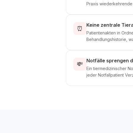
Praxis wiederkehrende B
Keine zentrale Tier
⏰
Patientenakten in Ordne
Behandlungshistorie, w
Notfälle sprengen 
💸
Ein tiermedizinischer N
jeder Notfallpatient V