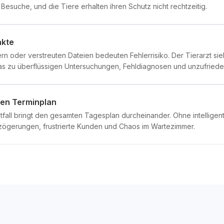
esuche, und die Tiere erhalten ihren Schutz nicht rechtzeitig.
akte
rn oder verstreuten Dateien bedeuten Fehlerrisiko. Der Tierarzt sie
as zu überflüssigen Untersuchungen, Fehldiagnosen und unzufrieden
den Terminplan
otfall bringt den gesamten Tagesplan durcheinander. Ohne intellig
erzögerungen, frustrierte Kunden und Chaos im Wartezimmer.