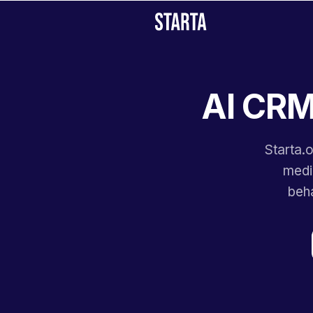
AI CRM 
Starta.
medi
beha