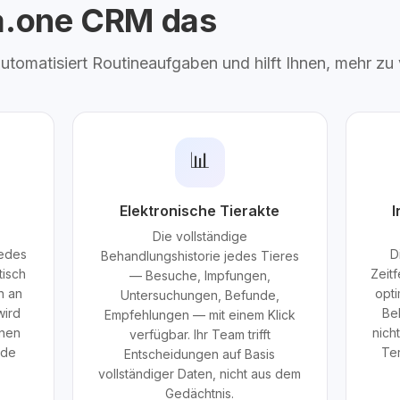
ta.one CRM das
 automatisiert Routineaufgaben und hilft Ihnen, mehr zu
📊
Elektronische Tierakte
I
Die vollständige
jedes
D
Behandlungshistorie jedes Tieres
tisch
Zeit
— Besuche, Impfungen,
n an
opti
Untersuchungen, Befunde,
wird
Beh
Empfehlungen — mit einem Klick
nnen
nich
verfügbar. Ihr Team trifft
nde
Ter
Entscheidungen auf Basis
vollständiger Daten, nicht aus dem
Gedächtnis.