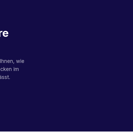
re
 Ihnen, wie
ücken im
ässt.