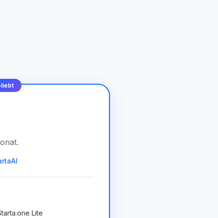
liebt
onat
.
artaAI
tarta.one Lite