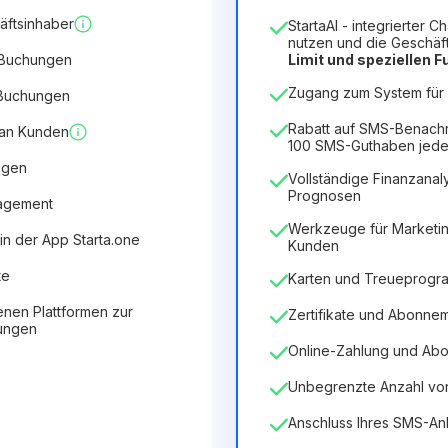
1
äftsinhaber
StartaAI - integrierter C
Dauer der Lizenz
nutzen und die Geschäf
 Buchungen
Limit und speziellen 
12
Months
(Rabatt -25%)
V
Zugang zum System für 5
 Buchungen
6.29€
8.99€
/
Monat
75.52€
für
12
Months
Rabatt auf SMS-Benach
 an Kunden
100 SMS-Guthaben jede
ngen
Vollständige Finanzanaly
Prognosen
nagement
Werkzeuge für Marketin
in der App Starta.one
Kunden
te
Karten und Treueprog
enen Plattformen zur
Zertifikate und Abonne
tungen
Online-Zahlung und Ab
Unbegrenzte Anzahl von 
Anschluss Ihres SMS-An