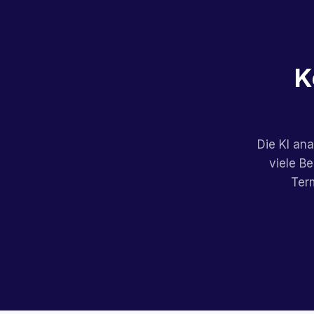
K
Die KI ana
viele B
Term