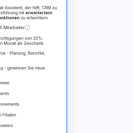
hat-Assistent, der hilft, CRM zu
tsführung mit
erweitertem
Funktionen
zu erleichtern
orteilhaft
 Mitarbeiter
richtigungen von 20%.
n Monat als Geschenk
se - Planung, Berichte,
g - gewinnen Sie neue
ramme
ments
onnements
Filialen
bieters