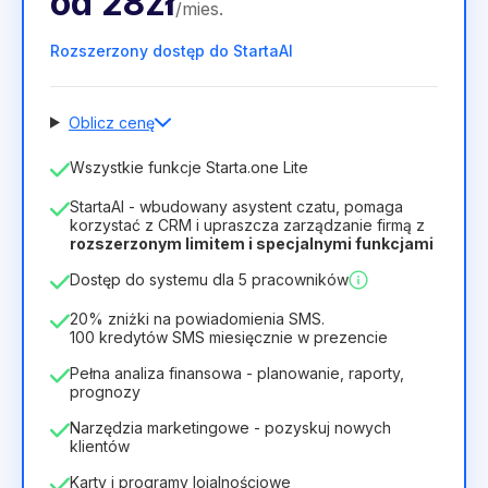
od
28zł
/
mies
.
Rozszerzony dostęp do StartaAI
Oblicz cenę
Liczba pracowników
Wszystkie funkcje Starta.one Lite
1
StartaAI - wbudowany asystent czatu, pomaga
Czas trwania licencji
korzystać z CRM i upraszcza zarządzanie firmą z
rozszerzonym limitem i specjalnymi funkcjami
12
Months
(zniżka -25%)
Opłacalny
Dostęp do systemu dla 5 pracowników
28zł
40zł
/
miesiąc
336zł
za
12
Months
20% zniżki na powiadomienia SMS.
100 kredytów SMS miesięcznie w prezencie
Pełna analiza finansowa - planowanie, raporty,
prognozy
Narzędzia marketingowe - pozyskuj nowych
klientów
Karty i programy lojalnościowe